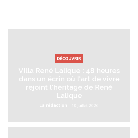
DÉCOUVRIR
Villa René Lalique : 48 heures
dans un écrin où l'art de vivre
rejoint l'héritage de René
Lalique
-
La rédaction
10 juillet 2026