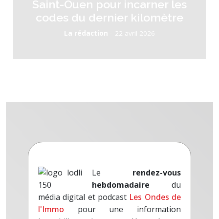
Saint-Ouen pour incarner les
codes du dernier kilomètre
-
La rédaction
22 avril 2026
Le
rendez-vous
hebdomadaire
du
média digital et podcast
Les Ondes de
l'Immo
pour une information