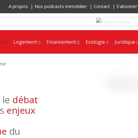
A propos |
Nos podcasts immobilier |
Contact |
S'abonne
rs
Logement
Financement
Ecologie
Juridique
eur
 le
débat
es
enjeux
ue
du