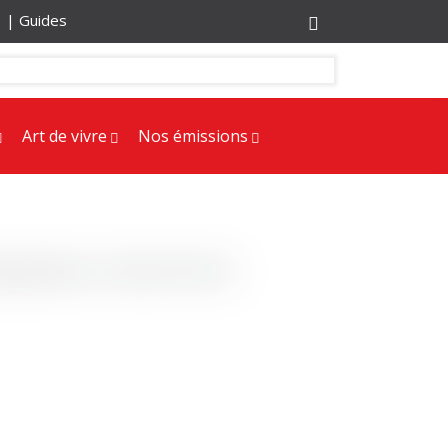
r |
Guides
Art de vivre
Nos émissions