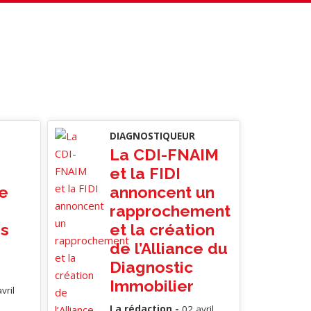
DIAGNOSTIQUEUR
La CDI-FNAIM
et la FIDI
e
annoncent un
rapprochement
es
et la création
de l’Alliance du
Diagnostic
Immobilier
vril
La rédaction -
02 avril