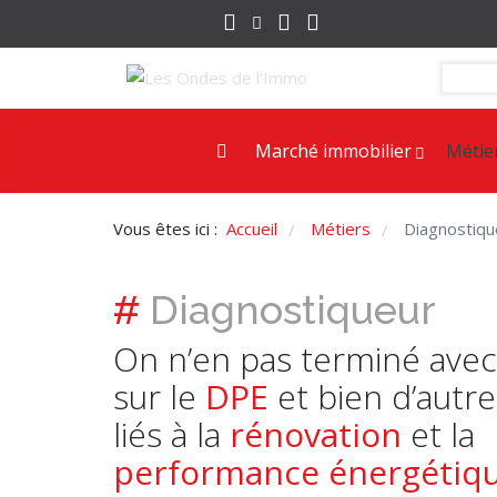
Marché immobilier
Métie
Vous êtes ici :
Accueil
Métiers
Diagnostiqu
/
/
#
Diagnostiqueur
On n’en pas terminé avec
sur le
DPE
et bien d’autr
liés à la
rénovation
et la
performance énergétiq