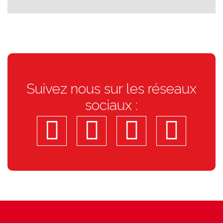
Suivez nous sur les réseaux
sociaux :
facebook
insta
linkedi
you