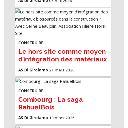
AS Di Girolamo
06 mai 2026
Forum Bois Construction
CONSTRUIRE
Le hors site comme moyen
d’intégration des matériaux
biosourcés dans la
AS Di Girolamo
21 mars 2026
construction ? Avec Céline
Beaujolin, Association
Filière Hors-Site
CONSTRUIRE
Combourg : La saga
RahuelBois
AS Di Girolamo
10 mars 2026