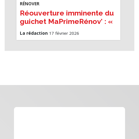
RÉNOVER
Réouverture imminente du
guichet MaPrimeRénov’ : «
Les Français ne doivent pas
La rédaction
17 février 2026
attendre ! »