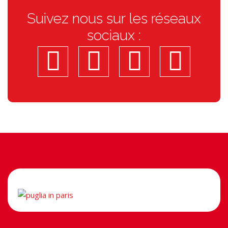
Suivez nous sur les réseaux
sociaux :
facebook
insta
linkedi
you