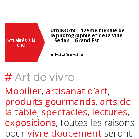
Urbi&Orbi – 12ème biénale de
la photographie et de la ville
Actualités à la
– Sedan – Grand-Est
une
« Est-Ouest »
#
Art de vivre
Mobilier
,
artisanat d’art
,
produits gourmands
,
arts de
la table
,
spectacles
,
lectures
,
expositions
, toutes les raisons
pour
vivre doucement
seront