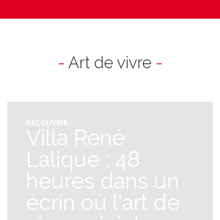
-
Art de vivre
-
DÉCOUVRIR
Villa René
Lalique : 48
heures dans un
écrin où l'art de