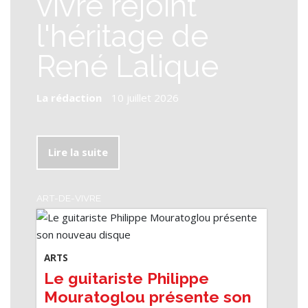
vivre rejoint
l'héritage de
René Lalique
La rédaction
-
10 juillet 2026
Lire la suite
ART-DE-VIVRE
ARTS
Le guitariste Philippe
Mouratoglou présente son