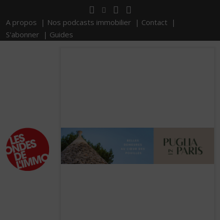
A propos |
Nos podcasts immobilier |
Contact |
S'abonner |
Guides