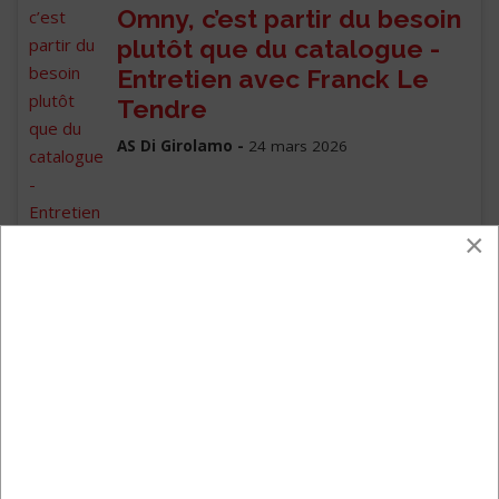
Omny, c’est partir du besoin
plutôt que du catalogue -
Entretien avec Franck Le
Tendre
AS Di Girolamo -
24 mars 2026
×
Voir toutes les actualités de la
catégorie Métiers /
Autre