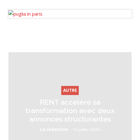
Journaliste fondateur des
Ondes de l’Immo.
AUTRE
RENT accélère sa
transformation avec deux
annonces structurantes
-
La rédaction
14 juillet 2026