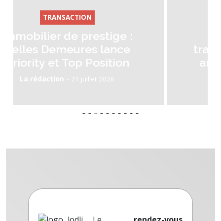
AUTRE
 :
RENT accélère sa
e
transformation avec deux
n
annonces structurantes
-
La rédaction
14 juillet 2026
Le
rendez-vous