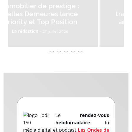
RENT accélère sa
transformation avec deux
annonces structurantes
-
La rédaction
14 juillet 2026
Le
rendez-vous
hebdomadaire
du
média digital et podcast
Les Ondes de