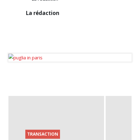
La
La rédaction
rédaction
Diffuseur passionné des
infos de la sphère
immobilière en France et à
l’international.
AUTRE