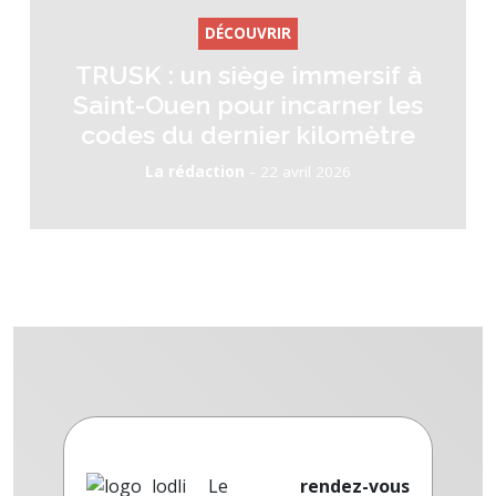
DÉCOUVRIR
TRUSK : un siège immersif à
Saint-Ouen pour incarner les
codes du dernier kilomètre
-
La rédaction
22 avril 2026
Le
rendez-vous