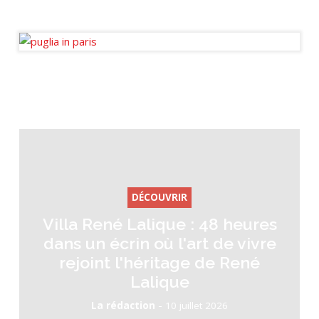
Journaliste fondateur des
Ondes de l’Immo.
DÉCOUVRIR
Villa René Lalique : 48 heures
dans un écrin où l'art de vivre
rejoint l'héritage de René
Lalique
-
La rédaction
10 juillet 2026