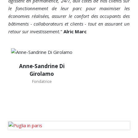
agissent en permanence, 24/7, aux côtés de nos clients sur
le fonctionnement de leur parc pour maximiser les
économies réalisées, assurer le confort des occupants des
bâtiments - collaborateurs et clients - tout en assurant un
retour sur investissement.
"
Alric Marc
Anne-
Anne-Sandrine Di
Sandrine
Girolamo
Di
Fondatrice
Girolamo
Fondatrice
Journaliste fondateur des
Ondes de l’Immo.