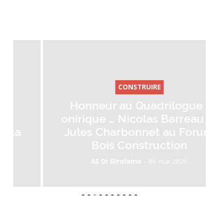
CONSTRUIRE
Honneur au Quadrilogue :
onirique … Nicolas Barreau et
Jules Charbonnet au Forum
Bois Construction
-
AS Di Girolamo
06 mai 2026