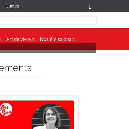
r |
Guides
Art de vivre
Nos émissions
gements