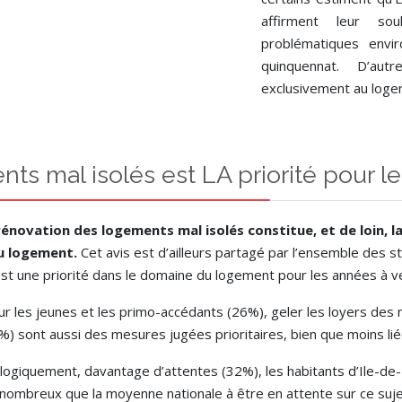
affirment leur so
problématiques envir
quinquennat. D’au
exclusivement au logem
ts mal isolés est LA priorité pour le
 rénovation des logements mal isolés constitue, et de loin, 
u logement.
Cet avis est d’ailleurs partagé par l’ensemble des s
est une priorité dans le domaine du logement pour les années à ve
our les jeunes et les primo-accédants (26%), geler les loyers d
2%) sont aussi des mesures jugées prioritaires, bien que moins l
 logiquement, davantage d’attentes (32%), les habitants d’Ile-de-Fr
s nombreux que la moyenne nationale à être en attente sur ce suj