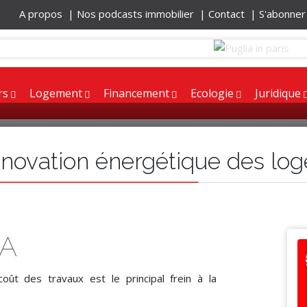
A propos |
Nos podcasts immobilier |
Contact |
S'abonne
rs
Logement
Financement
Ecologie
Juridique
rénovation énergétique des lo
VA
ût des travaux est le principal frein à la