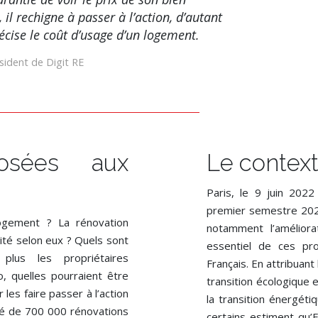
 il rechigne à passer à l’action, d’autant
récise le coût d’usage d’un logement.
sident de Digit RE
osées aux
Le contex
Paris, le 9 juin 2022
premier semestre 2022
ogement ? La rénovation
notamment l’améliora
ité selon eux ? Quels sont
essentiel de ces pr
plus les propriétaires
Français. En attribuant
, quelles pourraient être
transition écologique e
 les faire passer à l’action
la transition énergét
lamé de 700 000 rénovations
certains estiment qu