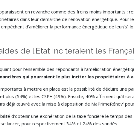
pparaissent en revanche comme des freins moins importants : 
ropriétaires dans leur démarche de rénovation énergétique. Pour 
les empêchent d’améliorer la performance énergétique de leur(s) l
des de l’Etat inciteraient les Franç
loquant pour l’ensemble des répondants à l’amélioration énergét
ancières qui pourraient le plus inciter les propriétaires à a
 importants à mettre en place est la possibilité de déduire une pa
et plus (54%) et les CSP+ (49%). Ensuite, 40% affirment qu’il serai
eurs déjà œuvré avec la mise à disposition de MaPrimeRénov’ pou
sibilité d’obtenir une exonération de la taxe foncière le temps 
s à se lancer, pour respectivement 34% et 24% des sondés.