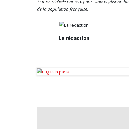
*Étude réalisée par BVA pour DRIMKI (disponibl
de la population française.
La rédaction
La rédaction
Diffuseur passionné des infos de
la sphère immobilière en France et
à l’international.