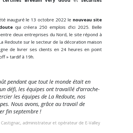
 certifiés Breeam Very Good
et
sécurisés
 été inauguré le 13 octobre 2022 le
nouveau site
edoute
qui créera 250 emplois d’ici 2025. Belle
 entre deux entreprises du Nord, le site répond à
 La Redoute sur le secteur de la décoration maison
igne de livrer ses clients en 24 heures en point
off » tardif à 19h.
oût pendant que tout le monde était en
un défi, les équipes ont travaillé d’arrache-
ercier les équipes de La Redoute, nos
pes. Nous avons, grâce au travail de
rer fin septembre !
Castignac, administrateur et opérateur de E-Valley