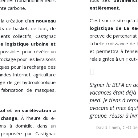
tous ses
bâtiments
e tentés d’abandonner leurs
entièrement.
inte carbone.
C’est sur ce site qu’a
la création d’
un nouveau
logistique de La R
ts
de basket, de foot, de
preuve de partenariat
nts collectifs, Castignac
la belle croissance de
 logistique urbaine et
et permettra à l’ense
s possibles pour révéler un
relais grâce à un « cut-
tockage pour les livraisons
iques pour la recharge des
ndes Internet, agriculture
age de gel hydroalcoolique
Signer le BEFA en a
 fabrication de masques,
vacances était déjà 
pied. Je tiens à rem
avocats et mes équi
ol et en surélévation a
groupe, réussi à liv
 change.
À l’heure du e-
sons à domicile, dans un
David Taieb, CEO de 
n proposée par Castignac