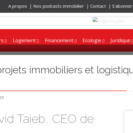
A propos |
Nos podcasts immobilier |
Contact |
S'abonne
rs
Logement
Financement
Ecologie
Juridique
ojets immobiliers et logistiq
023
vid Taieb, CEO de