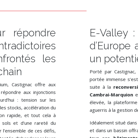
r répondre
E-Valley 
tradictoires
d’Europe 
frontés les
un potent
chain
Porté par Castignac, 
portée immense s’est 
um, Castignac offre aux
suite à la
reconversi
 répondre aux injonctions
Cambrai-Marquion
et
ourd’hui : tension sur les
élevée, la plateforme
es stocks, accélération du
aguerris à la gestion 
on rapide, et tout cela à
Idéalement situé dan
es sols et d’une rareté du
et dans un bassin offra
er l’ensemble de ces défis,