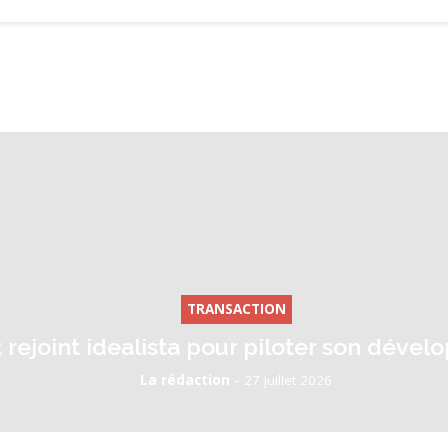
TRANSACTION
 rejoint idealista pour piloter son déve
-
La rédaction
27 juillet 2026