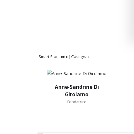
Smart Stadium (c) Castignac
Anne-Sandrine
Di Girolamo
Anne-Sandrine Di
Girolamo
Fondatrice
Fondatrice
Journaliste fondateur des Ondes
de l’Immo.