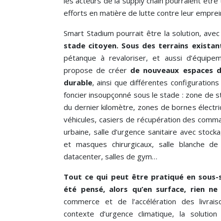
les acteurs de la supply chain pourraient êtr
efforts en matière de lutte contre leur empre
Smart Stadium pourrait être la solution, avec 
stade citoyen.
Sous des terrains existan
pétanque à revaloriser, et aussi d’équipeme
propose de créer
de nouveaux espaces de
durable
, ainsi que différentes configuration
foncier insoupçonné sous le stade : zone de s
du dernier kilomètre, zones de bornes électr
véhicules, casiers de récupération des comma
urbaine, salle d’urgence sanitaire avec stock
et masques chirurgicaux, salle blanche de
datacenter, salles de gym…
Tout ce qui peut être pratiqué en sous-s
été pensé, alors qu’en surface, rien ne
commerce et de l’accélération des livrai
contexte d’urgence climatique, la solutio