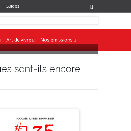
r |
Guides
Art de vivre
Nos émissions
ues sont-ils encore