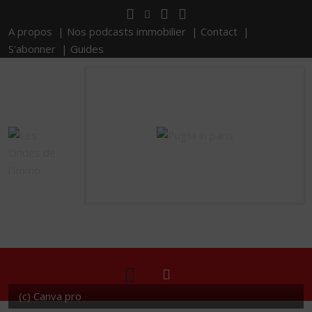
A propos |
Nos podcasts immobilier |
Contact |
S'abonner |
Guides
(c) Canva pro