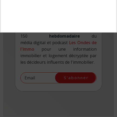
Le
rendez-vous
hebdomadaire
du
média digital et podcast
Les Ondes de
l'Immo
pour une information
immobilier et logement décryptée par
les décideurs influents de l'immobilier.
S'abonner