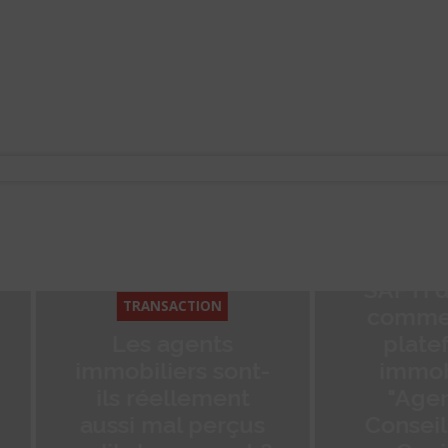
TRANSACTION
SAFTI disting
TRANSACTION
comme n°1 de
Les agents
plateformes
immobiliers sont-
immobilière
ils réellement
"Agences &
aussi mal perçus
Conseillers" p