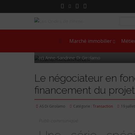
Marché immobilier
Métie
(c) Anne-Sandrine Di Girolamo
Le négociateur en fo
financement du proje
AS Di Girolamo
Catégorie :
Transaction
19 juille
Publi-communiqué