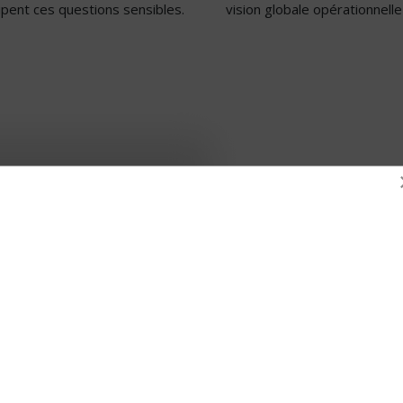
cipent ces questions sensibles.
vision globale opérationnelle
Focus sur
ESTIMERMONC
EstimerMonCommerce.fr
est un
pas un site de transaction immobi
cession, n'intervient pas dans la 