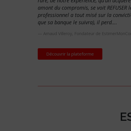
rare, de notre expérience, qu’un acquér
amont du compromis, se voit REFUSER le 
professionnel a tout misé sur la convict
que sa banque le suivra), il perd….
Arnaud Villeroy, Fondateur de EstimerMonC
Découvrir la plateforme
E