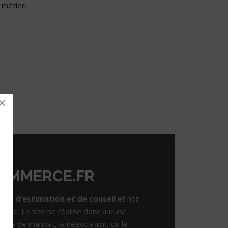
 métier.
×
OMMERCE.FR
site d'estimation et de conseil
et non
lière. Le site ne réalise donc aucune
prise de mandat, la négociation, ou le