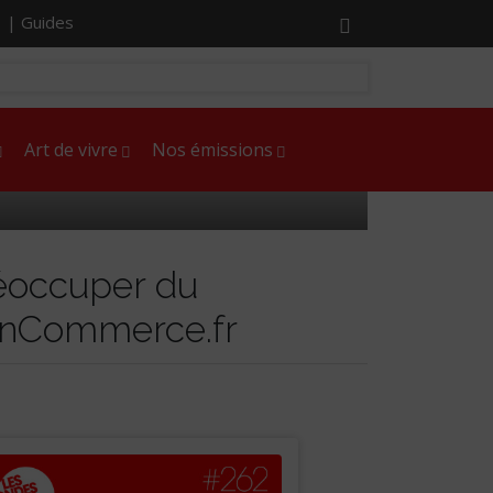
r |
Guides
Art de vivre
Nos émissions
réoccuper du
MonCommerce.fr