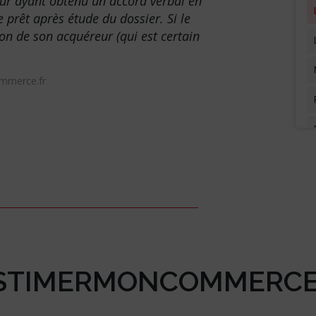
eur ayant obtenu un accord verbal en
prêt après étude du dossier. Si le
ion de son acquéreur (qui est certain
ommerce.fr
STIMERMONCOMMERCE