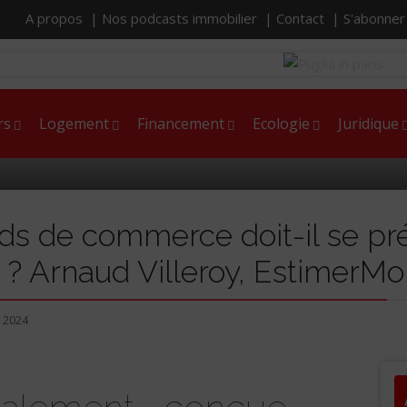
A propos |
Nos podcasts immobilier |
Contact |
S'abonne
rs
Logement
Financement
Ecologie
Juridique
nds de commerce doit-il se p
t ? Arnaud Villeroy, Estimer
t 2024