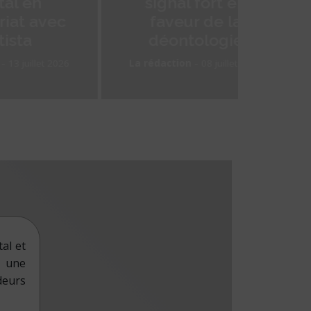
signal fort en
énerg
ec
faveur de la
n
déontologie
té
-
2026
La rédaction
08 juillet 2026
La réda
al et
une
deurs