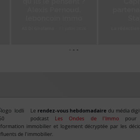
qu'ils le pensent ?
Capital en
Alexis Pernoud,
partenariat av
leboncoin immo
Statista
-
-
AS Di Girolamo
13 juillet 2026
La rédaction
13 juillet 
Le
rendez-vous hebdomadaire
du média digit
podcast
Les Ondes de l'Immo
pour 
nformation immobilier et logement décryptée par les déci
nfluents de l'immobilier.