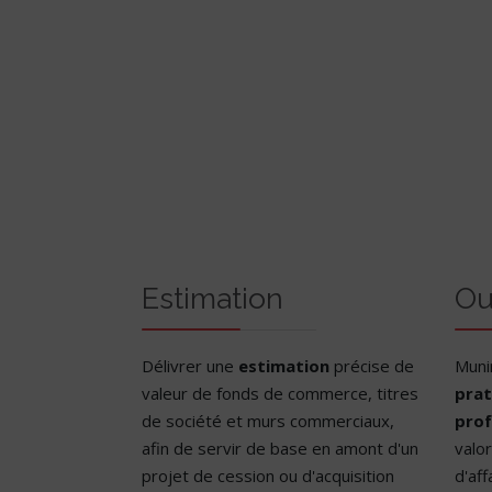
Estimation
Ou
Délivrer une
estimation
précise de
Munir
valeur de fonds de commerce, titres
prat
de société et murs commerciaux,
prof
afin de servir de base en amont d'un
valor
projet de cession ou d'acquisition
d'aff