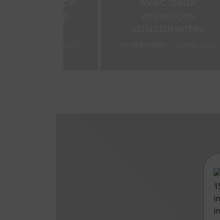
s lance
avec deux
 et Top
annonces
ion
structurantes
-
21 juillet 2026
La rédaction
14 juillet 2026
i
i