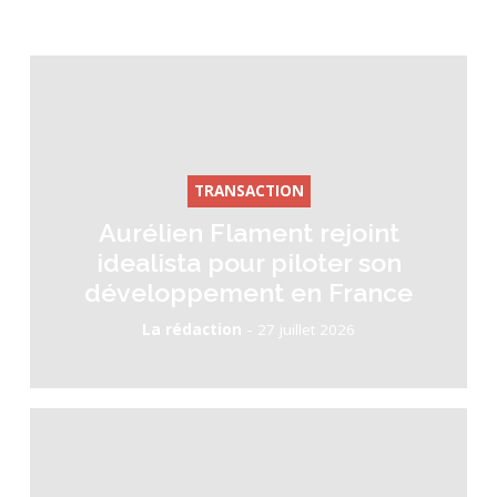
TRANSACTION
Aurélien Flament rejoint
idealista pour piloter son
développement en France
-
La rédaction
27 juillet 2026