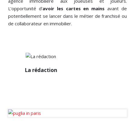
agence immobilière aux joueuses et joueurs.
L’opportunité d’
avoir les cartes en mains
avant de
potentiellement se lancer dans le métier de franchisé ou
de collaborateur en immobilier.
La
La rédaction
rédaction
Diffuseur passionné des
infos de la sphère
immobilière en France et à
l’international.