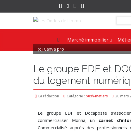
Marché immobilier
Métie
(c) Canva pro
Le groupe EDF et DOC
du logement numériq
La rédaction
Catégorie :
push-metiers
30 mars 
Le groupe EDF et Docaposte s’associe
commercialiser Monha, un
carnet d’inf
Commercialisé auprès des professionnels 