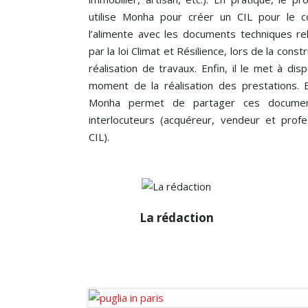
utilise Monha pour créer un CIL pour le co
l’alimente avec les documents techniques rela
par la loi Climat et Résilience, lors de la const
réalisation de travaux. Enfin, il le met à dis
moment de la réalisation des prestations. 
Monha permet de partager ces document
interlocuteurs (acquéreur, vendeur et prof
CIL).
La rédaction
La rédaction
Diffuseur passionné des infos de
la sphère immobilière en France et
à l’international.