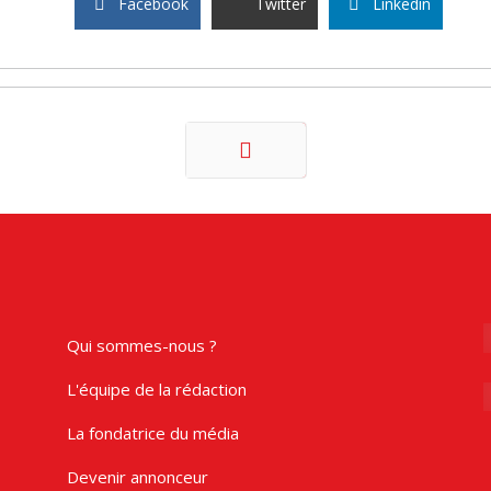
Facebook
Twitter
Linkedin
Suivant
Qui sommes-nous ?
L'équipe de la rédaction
be
La fondatrice du média
Devenir annonceur