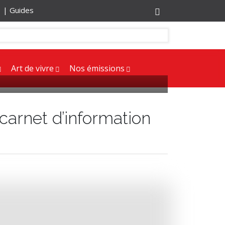
r |
Guides
Art de vivre
Nos émissions
arnet d’information