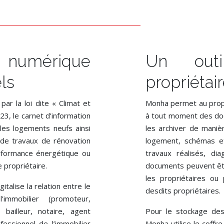
 numérique
Un out
ls
propriétai
ar la loi dite « Climat et
Monha permet au propr
23, le carnet d’information
à tout moment des doc
les logements neufs ainsi
les archiver de maniè
 de travaux de rénovation
logement, schémas et 
erformance énergétique ou
travaux réalisés, di
 propriétaire.
documents peuvent êtr
les propriétaires ou 
talise la relation entre le
desdits propriétaires.
immobilier (promoteur,
bailleur, notaire, agent
Pour le stockage des
ofessionnel de l’immobilier
Monha utilise le coffr