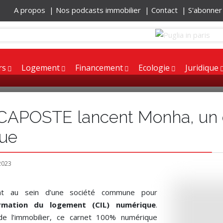
A propos |
Nos podcasts immobilier |
Contact |
S'abonne
rs
Logement
Financement
Ecologie
Juridique
APOSTE lancent Monha, un c
ue
2023
nt au sein d’une société commune pour
ormation du logement (CIL) numérique
.
de l’immobilier, ce carnet 100% numérique