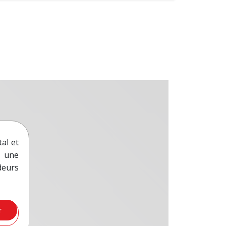
al et
une
deurs
r