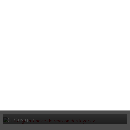
Lire la suite
Dossiers de location
La rédaction
Catégorie :
Louer
22 juin 2022
Lire la suite
(c) Canva pro