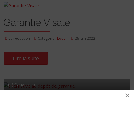
Garantie Visale
La rédaction
Catégorie :
Louer
26 juin 2022
Lire la suite
(c) Canva pro
×
Une alternative au dépôt
de garantie ?
La rédaction
Catégorie :
Louer
26 juin 2022