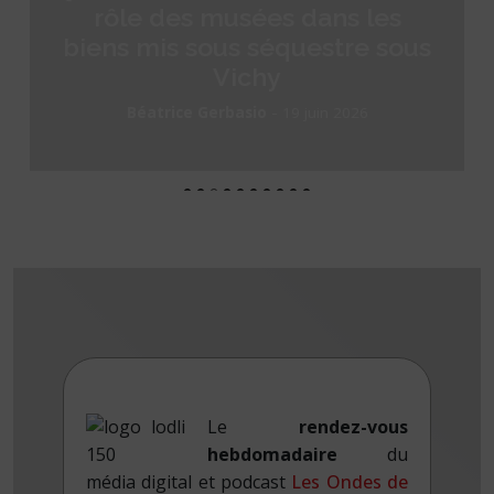
rôle des musées dans les
biens mis sous séquestre sous
Vichy
-
Béatrice Gerbasio
19 juin 2026
Le
rendez-vous
hebdomadaire
du
média digital et podcast
Les Ondes de