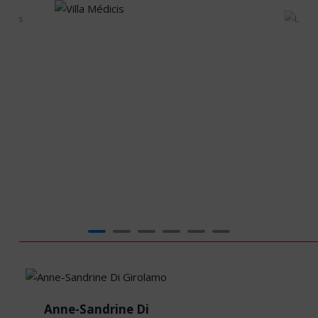
 -
Villa Médicis
es
© Daniele Molajoli
Anne-
Anne-Sandrine Di
Sandrine