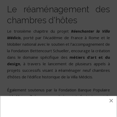
Le réaménagement des
chambres d'hôtes
Le troisième chapitre du projet
Réenchanter la Villa
Médicis
, porté par l’Académie de France à Rome et le
Mobilier national avec le soutien et l’accompagnement de
la Fondation Bettencourt Schueller, encourage la création
dans le domaine spécifique des
métiers d’art et du
design
, à travers le lancement de plusieurs appels à
projets successifs visant à
r
éaménager neuf chambres
d’hôtes de l’édifice historique de la Villa Médicis.
Également soutenus par la Fondation Banque Populaire
et la Maison Tréca, ces appels à projets font intervenir le
×
regard de designers, architectes et artistes
contemporains travaillant en équipe avec des artisans
d’art afin de conjuguer leurs savoir-faire et donner une