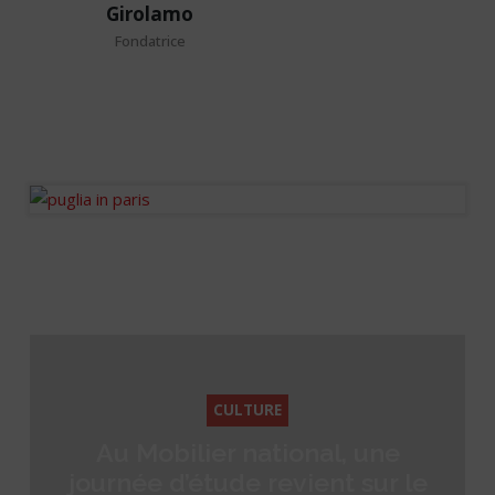
Girolamo
Di
Fondatrice
Girolamo
Fondatrice
Journaliste fondateur des
Ondes de l’Immo.
CULTURE
Au Mobilier national, une
journée d’étude revient sur le