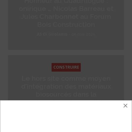
Honneur au Quadrilogue :
onirique … Nicolas Barreau et
Jules Charbonnet au Forum
Bois Construction
-
AS Di Girolamo
06 mai 2026
CONSTRUIRE
Le hors site comme moyen
d’intégration des matériaux
biosourcés dans la
construction ? Avec Céline
×
Beaujolin, Association Filière
Hors-Site
-
AS Di Girolamo
21 mars 2026