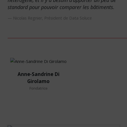
hétérogène, et il y a besoin d’apporter un peu de
standard pour pouvoir comparer les bâtiments.
Nicolas Regnier, Président de Data Soluce
Anne-
Anne-Sandrine Di
Sandrine
Girolamo
Di
Fondatrice
Girolamo
Fondatrice
Journaliste fondateur des
Ondes de l’Immo.