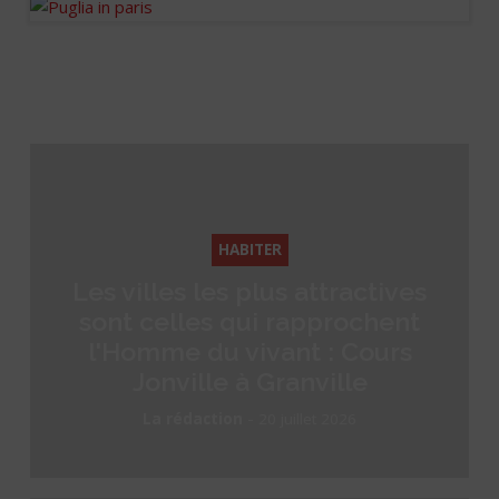
HABITER
Les villes les plus attractives
sont celles qui rapprochent
l'Homme du vivant : Cours
Jonville à Granville
-
La rédaction
20 juillet 2026