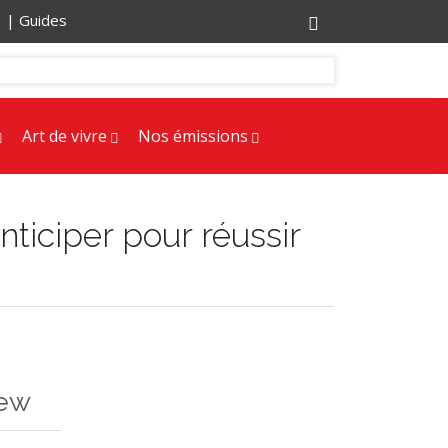
r |
Guides
Art de vivre
Nos émissions
nticiper pour réussir
iew