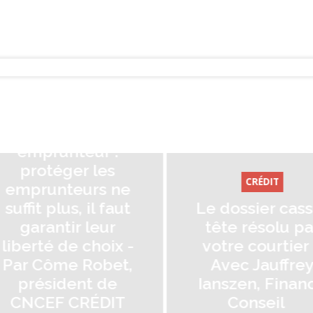
CRÉ
CRÉDIT
Hausse d
Le dossier casse-
invest
tête résolu par
locatifs
votre courtier –
Sophie H
Avec Jauffrey
DG de 
Ianszen, Finance
Conseil,
Conseil
po