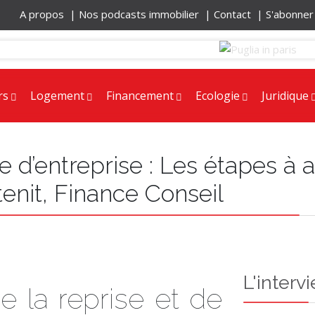
A propos |
Nos podcasts immobilier |
Contact |
S'abonne
rs
Logement
Financement
Ecologie
Juridique
e d’entreprise : Les étapes à a
enit, Finance Conseil
L'interv
 la reprise et de