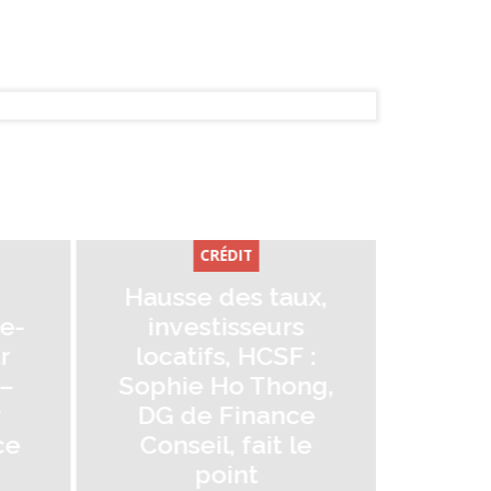
CRÉDIT
DIT
Transmission et
es taux,
reprise
isseurs
d’entreprise : Les
, HCSF :
étapes à anticiper
o Thong,
pour réussir – Avec
Finance
Sébastien
 fait le
Fontenit, Finance
int
Conseil