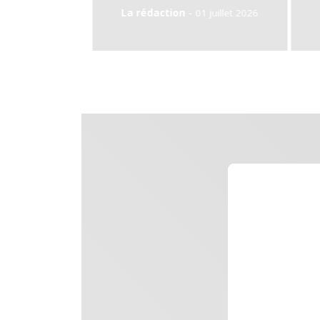
-
-
daction
01 juillet 2026
La rédaction
29 juin 2026