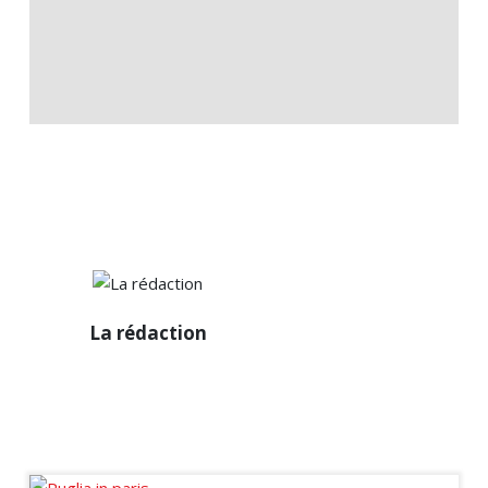
La
La rédaction
rédaction
Diffuseur passionné des
infos de la sphère
immobilière en France et à