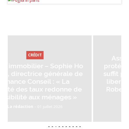
l’international.
CRÉDIT
Assurance emprunteur :
o
protéger les emprunteurs ne
e
suffit plus, il faut garantir leur
liberté de choix - Par Côme
e
Robet, président de CNCEF
CRÉDIT
-
La rédaction
29 juin 2026