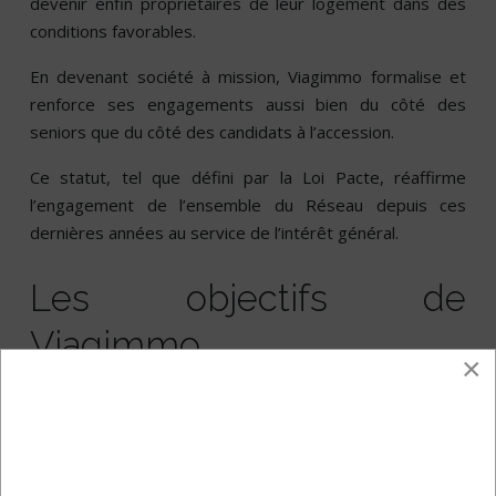
devenir enfin propriétaires de leur logement dans des
conditions favorables.
En devenant société à mission, Viagimmo formalise et
renforce ses engagements aussi bien du côté des
seniors que du côté des candidats à l’accession.
Ce statut, tel que défini par la Loi Pacte, réaffirme
l’engagement de l’ensemble du Réseau depuis ces
dernières années au service de l’intérêt général.
Les objectifs de
Viagimmo
×
Viagimmo a défini plusieurs objectifs pour guider ses
actions, notamment :
Favoriser le maintien à domicile des seniors (offrir
des solutions de financement adaptées, favoriser la