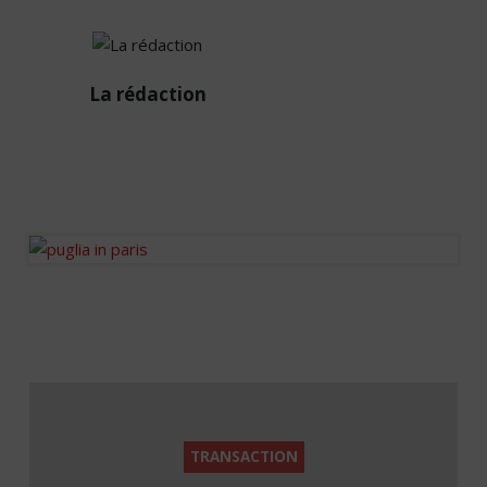
La
La rédaction
rédaction
Diffuseur passionné des
infos de la sphère
immobilière en France et à
l’international.
TRANSACTION