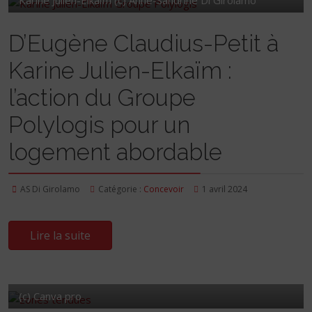
Karine Julien-Elkaïm (c) Anne-Sandrine Di Girolamo
D’Eugène Claudius-Petit à
Karine Julien-Elkaïm :
l’action du Groupe
Polylogis pour un
logement abordable
AS Di Girolamo
Catégorie :
Concevoir
1 avril 2024
Lire la suite
(c) Canva pro