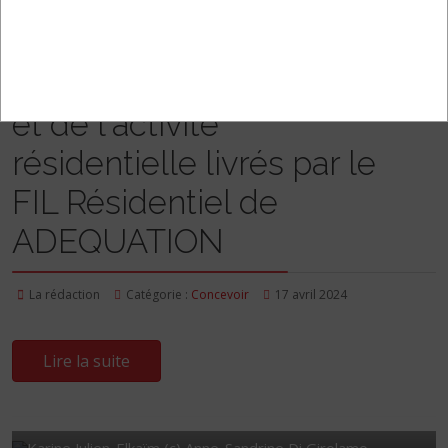
(c) Canva pro
Les chiffres du logement
et de l'activité
résidentielle livrés par le
FIL Résidentiel de
ADEQUATION
La rédaction
Catégorie :
Concevoir
17 avril 2024
Lire la suite