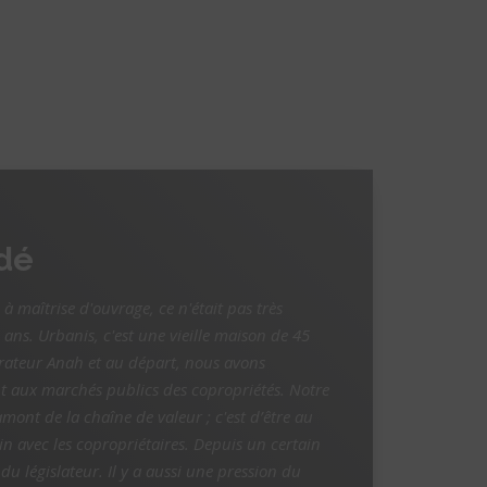
udé
 maîtrise d'ouvrage, ce n'était pas très
 ans. Urbanis, c'est une vieille maison de 45
rateur Anah et au départ, nous avons
aux marchés publics des copropriétés. Notre
amont de la chaîne de valeur ; c'est d’être au
oin avec les copropriétaires. Depuis un certain
du législateur. Il y a aussi une pression du