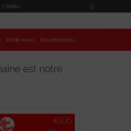
r |
Guides
Art de vivre
Nos émissions
haîne est notre