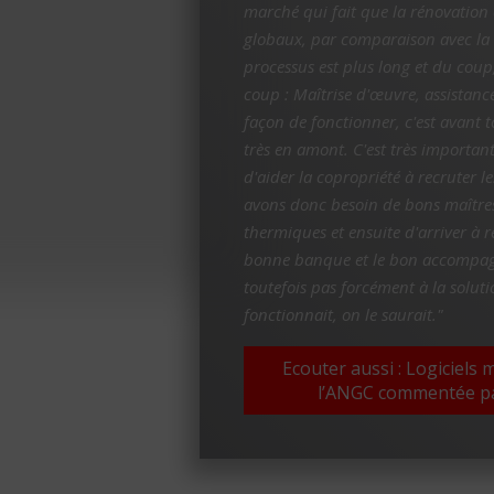
marché qui fait que la rénovation 
globaux, par comparaison avec la m
processus est plus long et du coup,
coup : Maîtrise d'œuvre, assistanc
façon de fonctionner, c'est avant t
très en amont. C'est très importan
d'aider la copropriété à recruter
avons donc besoin de bons maître
thermiques et ensuite d'arriver à 
bonne banque et le bon accompagna
toutefois pas forcément à la soluti
fonctionnait, on le saurait."
Ecouter aussi : Logiciels 
l’ANGC commentée pa