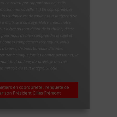
est en retard par rapport aux objectifs
aison individuelle. (…) En copropriété, le
 la tendance est de vouloir tout intégrer d'un
e à maîtrise d'ouvrage. Notre credo, notre
out d'être au tout début de la chaîne, d'être
t pour nous de bien comprendre le sujet et
 les bonnes compétences techniques. Nous
s d'œuvre, de bons bureaux d'études
recruter à chaque fois les bonnes personnes, la
nt tout au long du projet. Je ne crois
on miracle du tout intégré. Si cela
métiers en copropriété : l’enquête de
r son Président Gilles Frémont