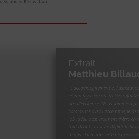
is Solutions Rénovation
Extrait
Matthieu Billa
"L'accompagnement et l'assistance à
connu il y a encore trois ou quatre
ans d'existence. Nous sommes opé
commencé avec l'accompagnement 
job idéal, c'est vraiment d’être en 
tout début ; c'est de définir le bes
temps, il y a une certaine pression 