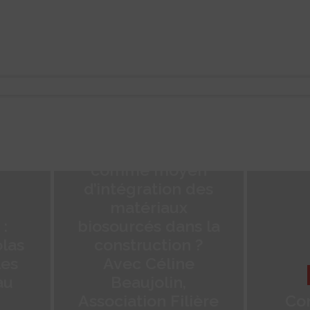
CONSTRUIRE
Le hors site
comme moyen
d’intégration des
matériaux
biosourcés dans la
construction ?
Avec Céline
CONSTRUIRE
Beaujolin,
Association Filière
Combourg : L