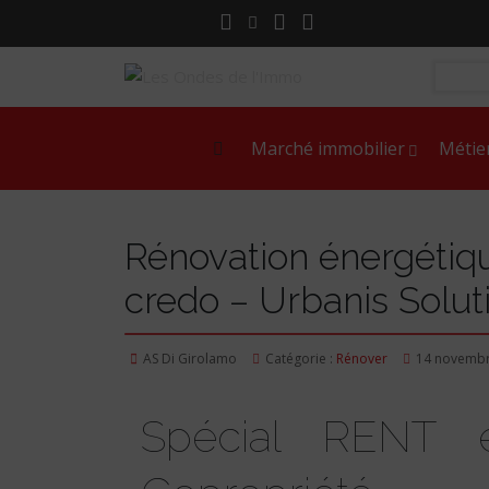
Marché immobilier
Métie
Rénovation énergétique
credo – Urbanis Solut
AS Di Girolamo
Catégorie :
Rénover
14 novembr
Spécial RENT 