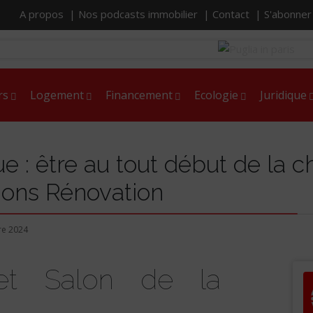
A propos |
Nos podcasts immobilier |
Contact |
S'abonne
rs
Logement
Financement
Ecologie
Juridique
 : être au tout début de la c
ions Rénovation
e 2024
et Salon de la