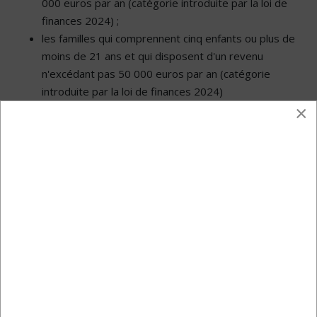
000 euros par an (catégorie introduite par la loi de
finances 2024) ;
les familles qui comprennent cinq enfants ou plus de
moins de 21 ans et qui disposent d'un revenu
n'excédant pas 50 000 euros par an (catégorie
introduite par la loi de finances 2024)
×
Pour ces catégories, lorsque le prêt doit financier un
montant supérieur à 80% du prix d’achat du bien
(charges comprises) bénéficient alors de la garantie
jusqu’à 90%.
Quelles doivent être les