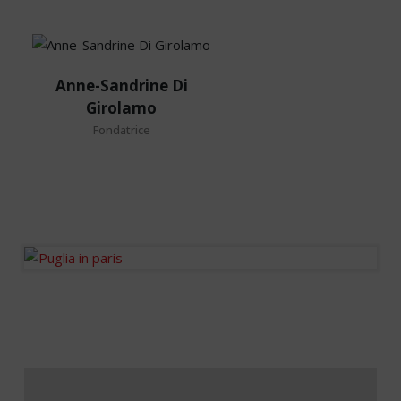
Anne-
Anne-Sandrine Di
Sandrine
Girolamo
Di
Fondatrice
Girolamo
Fondatrice
Journaliste fondateur des
Ondes de l’Immo.