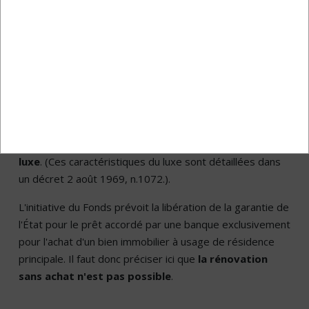
caractéristiques du bien
acheté ?
Le bien pour lequel un financement est demandé doit
être utilisé comme
résidence principale
. Egalement, il
ne doit pas entrer dans les catégories cadastrales A1
(maisons élégantes), A8 (villas) et A9 (châteaux, palais)
et
ne doit pas présenter les caractéristiques du
luxe
. (Ces caractéristiques du luxe sont détaillées dans
un décret 2 août 1969, n.1072.).
L'initiative du Fonds prévoit la libération de la garantie de
l'État pour le prêt accordé par une banque exclusivement
pour l'achat d'un bien immobilier à usage de résidence
principale. Il faut donc préciser ici que
la rénovation
sans achat n'est pas possible
.