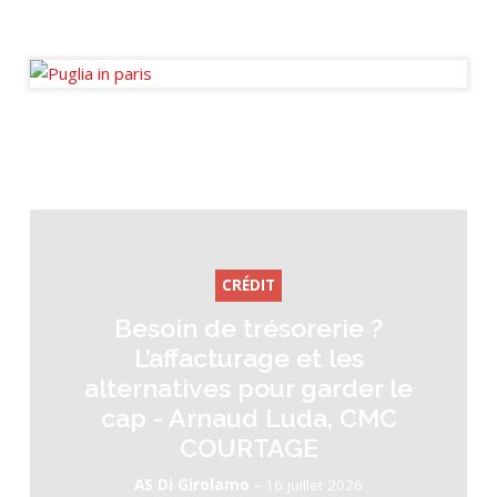
Journaliste fondateur des
Ondes de l’Immo.
CRÉDIT
Besoin de trésorerie ?
L’affacturage et les
alternatives pour garder le
cap - Arnaud Luda, CMC
COURTAGE
-
AS Di Girolamo
16 juillet 2026