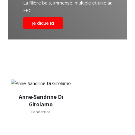
La filière bois, immense, multiple et unie au
FBC
Je clique ici
Anne-
Anne-Sandrine Di
Sandrine
Girolamo
Di
Fondatrice
Girolamo
Fondatrice