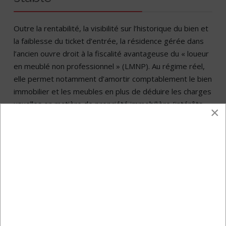
Outre la rentabilité, la visibilité sur l’historique du bien et
la faiblesse du ticket d’entrée, la résidence gérée dans
l’ancien ouvre droit à la fiscalité avantageuse du « loueur
en meublé non professionnel » (LMNP). Au régime réel,
elle permet notamment d’amortir comptablement le bien
immobilier et les meubles en plus de déduire les charges
usuelles en matière de propriété immobilière (intérêts
×
d’emprunt, taxe foncière,…) et, ainsi, d’échapper à l’impôt
sur ces revenus locatifs partiellement ou totalement
pour une durée pouvant être supérieure à 20 ans.
Enfin, dans le contexte législatif actuel où règne une
grande insécurité juridique, il faut rappeler que la fiscalité
du LMNP associée aux résidences gérées n’est pas
remise en cause.