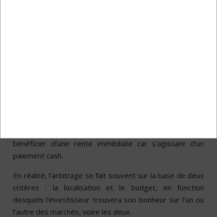
Secondaire ou neuf : des
stratégies distinctes
Marché du neuf ou de l’ancien, lequel privilégier ? Les
deux !! En effet, tous deux présentent des
caractéristiques et des avantages qui vont faire écho de
manière différente chez les investisseurs suivant leur
profil d’épargnant. Ainsi certains privilégieront le neuf afin
de bénéficier du cadre juridique de la vente en VEFA et
des garanties associées (biennales et décennales) quand
d’autres opteront pour le marché secondaire afin de
bénéficier d’une rente immédiate car s’agissant d’un
paiement cash.
En réalité, l’arbitrage se fait souvent sur la base de deux
critères : la localisation et le budget, en fonction
desquels l’investisseur trouvera son bonheur sur l’un ou
l’autre des marchés, voire les deux.