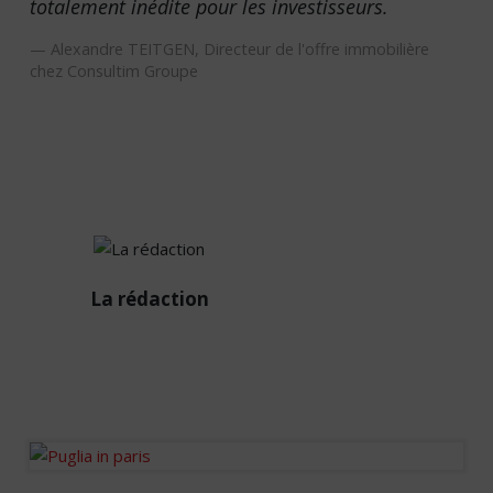
totalement inédite pour les investisseurs.
Alexandre TEITGEN, Directeur de l'offre immobilière
chez Consultim Groupe
La
La rédaction
rédaction
Diffuseur passionné des
infos de la sphère
immobilière en France et à
l’international.