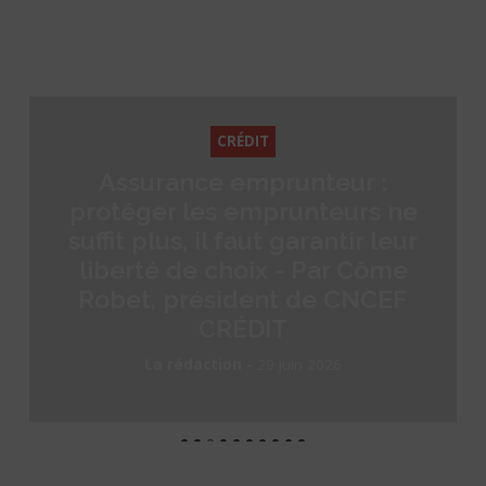
CRÉDIT
Assurance emprunteur :
protéger les emprunteurs ne
suffit plus, il faut garantir leur
liberté de choix - Par Côme
Robet, président de CNCEF
CRÉDIT
-
La rédaction
29 juin 2026