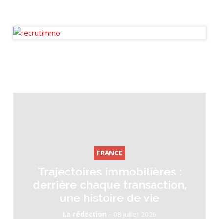
Journaliste fondateur des
Ondes de l’Immo.
FRANCE
Trajectoires immobilières :
derrière chaque transaction,
une histoire de vie
-
La rédaction
08 juillet 2026