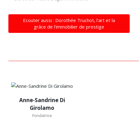
Ecouter aussi : Dorothée Truchot, l'art et la
grâce de l'immobilier de prestige
Anne-
Anne-Sandrine Di
Sandrine
Girolamo
Di
Fondatrice
Girolamo
Fondatrice