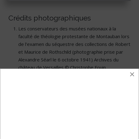
Crédits photographiques
Les conservateurs des musées nationaux à la
faculté de théologie protestante de Montauban lors
de l’examen du séquestre des collections de Robert
et Maurice de Rothschild (photographie prise par
Alexandre Séarl le 6 octobre 1941) Archives du
château de Versailles © Christophe Fouin
×
EPHRUSSI Juillet 2005 - EXPOSITION SEVRES UNE
PASSION ROTHSCHILD_VER VILLA © C. Recoura