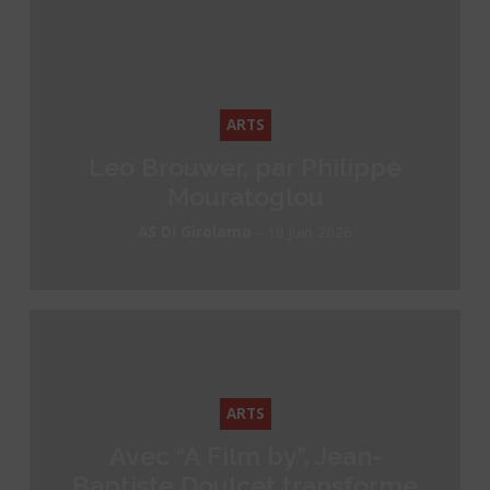
ARTS
Leo Brouwer, par Philippe
Mouratoglou
-
AS Di Girolamo
18 juin 2026
ARTS
Avec “A Film by”, Jean-
Baptiste Doulcet transforme