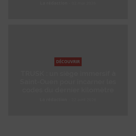
-
La rédaction
02 mai 2026
DÉCOUVRIR
TRUSK : un siège immersif à
Saint-Ouen pour incarner les
codes du dernier kilomètre
-
La rédaction
22 avril 2026