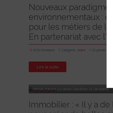
Nouveaux paradigme
environnementaux : qu
pour les métiers de l'
En partenariat avec l'I
AS Di Girolamo
Catégorie :
Autre
22 janvier 202
Lire la suite
Hervé Parent (c) Anne-Sandrine Di Girolamo
Immobilier : « Il y a de