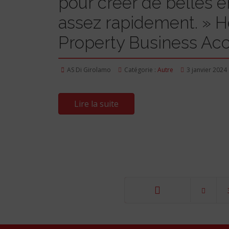
pour créer de belles e
assez rapidement. » H
Property Business Acc
AS Di Girolamo
Catégorie :
Autre
3 janvier 2024
Lire la suite
Démarrer