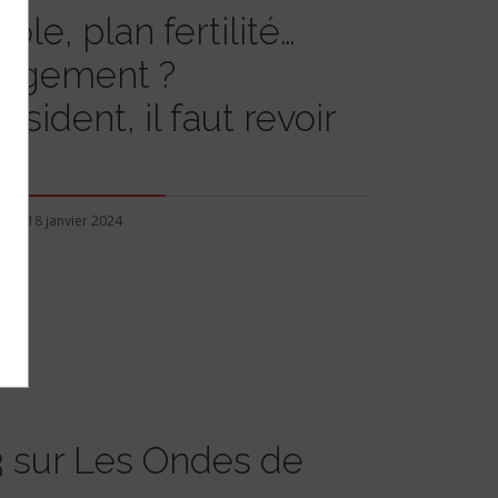
ole, plan fertilité…
logement ?
sident, il faut revoir
18 janvier 2024
23 sur Les Ondes de