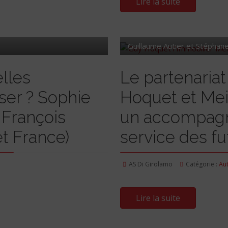
Lire la suite
Guillaume Autier et Stéphane
elles
Le partenariat
oser ? Sophie
Hoquet et Mei
 François
un accompag
t France)
service des f
AS Di Girolamo
Catégorie :
Au
Lire la suite