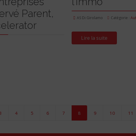
ntreprises
l’Immo
ervé Parent,
AS Di Girolamo
Catégorie :
Au
elerator
Lire la suite
3
4
5
6
7
8
9
10
11