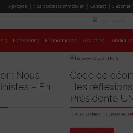
A propos |
Nos podcasts immobilier |
Contact |
S'abonne
rs
Logement
Financement
Ecologie
Juridique
er : Nous
Code de déont
nistes – En
: les réflexio
Présidente U
AS Di Girolamo
Catégorie :
Au