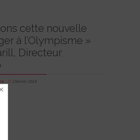
ons cette nouvelle
ger à l’Olympisme »
ll, Directeur
b
tre
2 février 2024
×