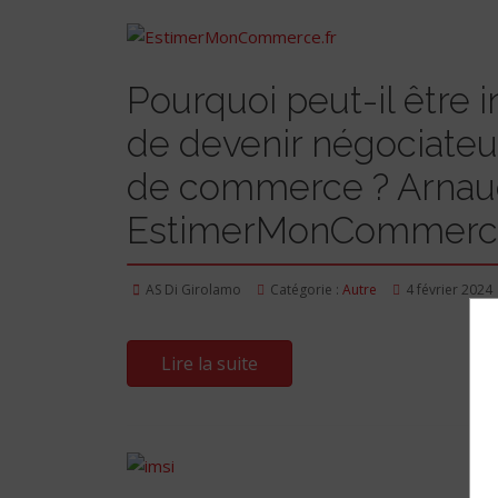
Pourquoi peut-il être 
de devenir négociateu
de commerce ? Arnaud 
EstimerMonCommerce
AS Di Girolamo
Catégorie :
Autre
4 février 2024
Lire la suite