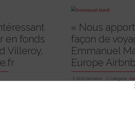
intéressant
« Nous apport
r en fonds
façon de voya
Villeroy,
Emmanuel Mari
.fr
Europe Airbn
AS Di Girolamo
Catégorie :
Au
Lire la suite