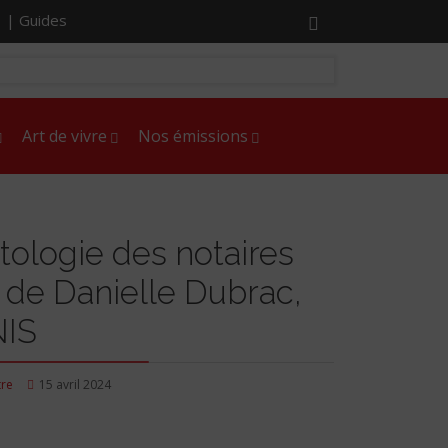
r |
Guides
Art de vivre
Nos émissions
ologie des notaires
ns de Danielle Dubrac,
NIS
tre
15 avril 2024