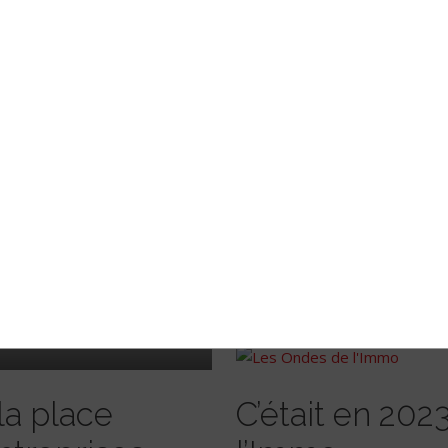
s
Uniforme à l’éc
el futur
mais quid du 
immobilier ?
Monsieur le Pré
MSI
vos priorités !
4
La rédaction
Catégorie :
Autre
Lire la suite
 la place
C’était en 20