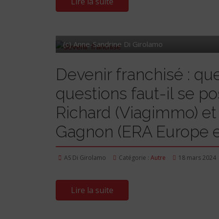
Lire la suite
(c) Anne-Sandrine Di Girolamo
Devenir franchisé : qu
questions faut-il se p
Richard (Viagimmo) et
Gagnon (ERA Europe e
AS Di Girolamo
Catégorie :
Autre
18 mars 2024
Lire la suite