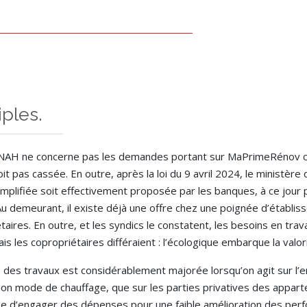
ples.
 l’ANAH ne concerne pas les demandes portant sur MaPrimeRénov 
t pas cassée. En outre, après la loi du 9 avril 2024, le ministèr
implifiée soit effectivement proposée par les banques, à ce jour pa
Au demeurant, il existe déjà une offre chez une poignée d’établi
taires. En outre, et les syndics le constatent, les besoins en tra
is les copropriétaires différaient : l’écologique embarque la valo
té des travaux est considérablement majorée lorsqu’on agit sur l’
son mode de chauffage, que sur les parties privatives des appar
 risque d’engager des dépenses pour une faible amélioration des 