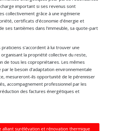
 à charge important si ses revenus sont
es collectivement grâce à une ingénierie
iété, certificats d’économie d’énergie et
e de ses tantièmes dans l’immeuble, sa quote-part
s praticiens s’accordent à lui trouver une
organisant la propriété collective du reste,
un de tous les copropriétaires. Les mêmes
ué par le besoin d’adaptation environnementale
ence, mesureront-ils opportunité de le pérenniser
privés, accompagnement professionnel par les
e réduction des factures énergétiques et
ce alliant surélévation et rénovation thermique