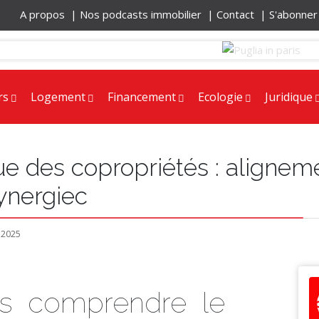
A propos |
Nos podcasts immobilier |
Contact |
S'abonne
rs
Logement
Financement
Ecologie
Juridique
e des copropriétés : alignem
Synergiec
 2025
 comprendre le