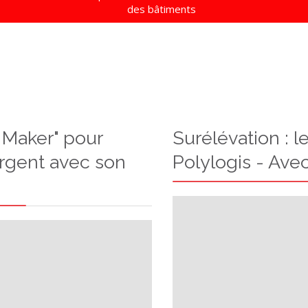
des bâtiments
Maker" pour
Surélévation : l
argent avec son
Polylogis - Ave