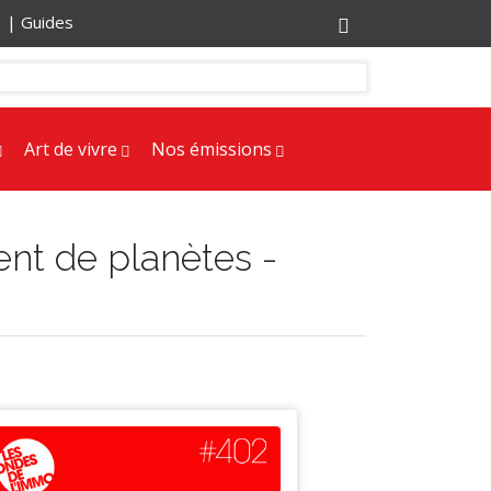
r |
Guides
Art de vivre
Nos émissions
ent de planètes -