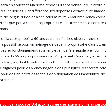
le fera en sollicitant MaPrimeRénov et il sera débiteur d’un reste
hes supérieures. Par différence, les dépenses d’envergure financé
bre de longue durée et aides tous azimuts - MaPrimeRénov copropr
ûteront que peu à chaque copropriétaire. Calculée selon le nombr
 mois.
tut de la copropriété, a 60 ans cette année. Les observateurs et le
a possibilité pour un ménage de devenir propriétaire d’un lot, en 
tives au fonctionnement et à l’entretien de l’immeuble bien comm
loi de 1965 n’a pas pris une ride, s’inquiètent d’un sujet, accent
 français, dont le patrimoine collectif vieillit jusqu'à l’obsolesc
ssi alignées pour les y encourager, aides publiques, dispositifs 
, pour des objectifs essentiels de valorisation des immeubles, d
storique.
uisition de la société UpFactor et créé une nouvelle offre au servi