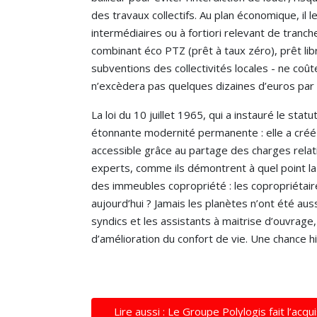
des travaux collectifs. Au plan économique, il 
intermédiaires ou à fortiori relevant de tranc
combinant éco PTZ (prêt à taux zéro), prêt li
subventions des collectivités locales - ne co
n’excèdera pas quelques dizaines d’euros par
La loi du 10 juillet 1965, qui a instauré le sta
étonnante modernité permanente : elle a créé l
accessible grâce au partage des charges rela
experts, comme ils démontrent à quel point la 
des immeubles copropriété : les copropriétaires
aujourd’hui ? Jamais les planètes n’ont été au
syndics et les assistants à maitrise d’ouvrage
d’amélioration du confort de vie. Une chance hi
Lire aussi : Le Groupe Polylogis fait l’acq