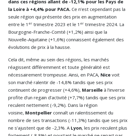
dans ces régions allant de -12,1% pour les Pays de
la Loire à +4,4% pour PACA.
Ce n’est cependant pas la
seule région qui présente des prix en augmentation
er
er
entre le 1
trimestre 2023 et le 1
trimestre 2024. La
Bourgogne-Franche-Comté (+1,2%) ainsi que la
Nouvelle-Aquitaine (+1,6%) connaissent également des
évolutions de prix à la hausse.
Cela dit, même au sein des régions, les marchés
réagissent différemment et toute généralité est
nécessairement trompeuse. Ainsi, en PACA,
Nice
voit
son marché ralentir de -14,8% tandis que ses prix
continuent de progresser (+4,6%),
Marseille
à l’inverse
profite d’un regain d’activité (+7,7%) tandis que ses prix
reculent nettement (-9,2%). Dans la région
voisine,
Montpellier
connaît un ralentissement du
nombre de ses transactions (-11,3%) tandis que ses prix
ne s’ajustent que de -2,3%. A
Lyon
, les prix reculent plus
fortement (-8,8%) et pourtant le marché ne repart pas