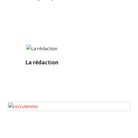
La
La rédaction
rédaction
Diffuseur passionné des
infos de la sphère
immobilière en France et à
l’international.