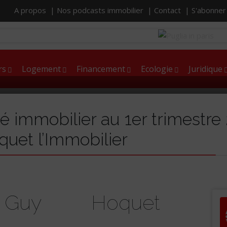
A propos |
Nos podcasts immobilier |
Contact |
S'abonne
rs
Logement
Financement
Ecologie
Juridique
é immobilier au 1er trimestre
quet l’Immobilier
e Guy Hoquet