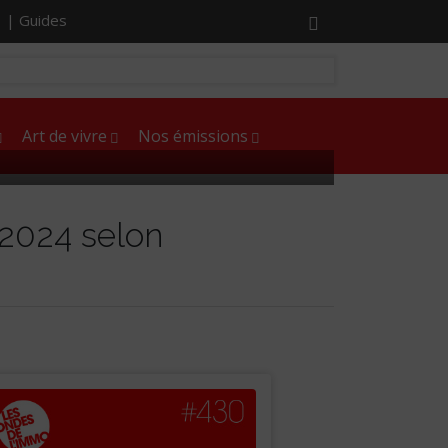
r |
Guides
Art de vivre
Nos émissions
 2024 selon