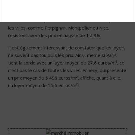
hausses.
Demeure une exception à ce stade sur la côte
méditerranéenne, le Sud de la France et la Corse, dont
les villes, comme Perpignan, Montpellier ou Nice,
résistent avec des prix en hausse de 1 à 3%.
Il est également intéressant de constater que les loyers
ne suivent pas toujours les prix. Ainsi, même si Paris
tient la corde avec un loyer moyen de 27,6 euros/m², ce
n’est pas le cas de toutes les villes. Annecy, qui présente
un prix moyen de 5 496 euros/m², affiche, quant à elle,
un loyer moyen de 15,6 euros/m².