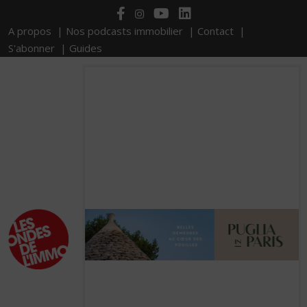
A propos |
Nos podcasts immobilier |
Contact |
S'abonner |
Guides