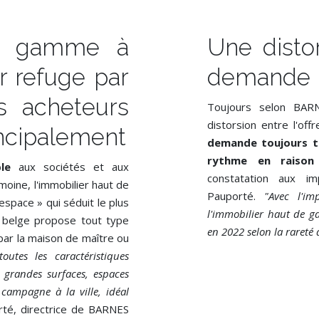
de gamme à
Une distor
r refuge par
demande
s acheteurs
Toujours selon BARN
distorsion entre l'of
incipalement
demande toujours tr
rythme en raison
le
aux sociétés et aux
constatation aux i
imoine, l'immobilier haut de
Pauporté.
"Avec l'i
espace » qui séduit le plus
l'immobilier haut de 
r belge propose tout type
en 2022 selon la rareté 
 par la maison de maître ou
outes les caractéristiques
, grandes surfaces, espaces
 campagne à la ville, idéal
té, directrice de BARNES