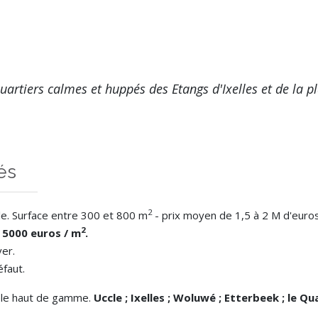
uartiers calmes et huppés des Etangs d'Ixelles et de la 
és
2
le. Surface entre 300 et 800 m
- prix moyen de 1,5 à 2 M d'euros
2
 5000 euros / m
.
er.
faut.
ntèle haut de gamme.
Uccle ; Ixelles ; Woluwé ; Etterbeek ; le Q