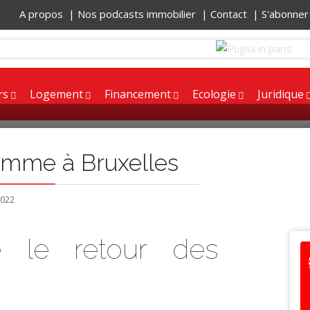
A propos |
Nos podcasts immobilier |
Contact |
S'abonne
rs
Logement
Financement
Ecologie
Juridique
amme à Bruxelles
 2022
e le retour des