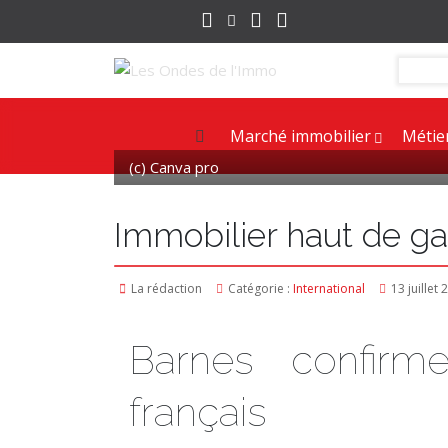
Marché immobilier
Métie
(c) Canva pro
Immobilier haut de g
La rédaction
Catégorie :
International
13 juillet
Barnes confirm
français