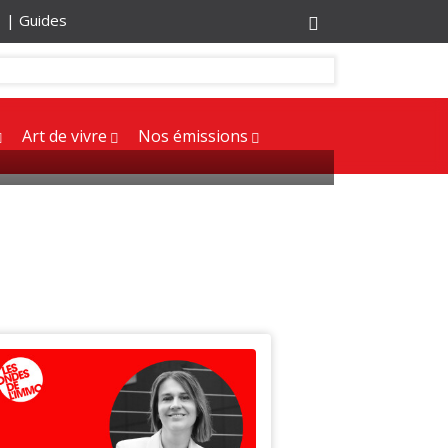
r |
Guides
Art de vivre
Nos émissions