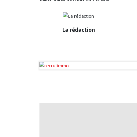
La rédaction
La rédaction
Diffuseur passionné des infos de
la sphère immobilière en France et
à l’international.