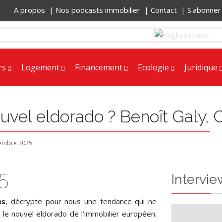
A propos |
Nos podcasts immobilier |
Contact |
S'abonne
rs
Logement
Financement
Ecologie
Juridique
 nouvel eldorado ? Benoît Gal
embre 2025
5
Intervie
es
, décrypte pour nous une tendance qui ne
e nouvel eldorado de l’immobilier européen.