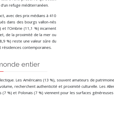
te d’un refuge méditerranéen.
act, avec des prix médians à 410
tués dans des bourgs vallon-nés
) et l’Ombrie (11,1 %) incarnent
cret, de la proximité de la mer ou
(8,9 %) reste une valeur sûre du
t résidences contemporaines.
monde entier
et éclectique. Les Américains (13 %), souvent amateurs de patrimoin
volume, recherchent authenticité et proximité culturelle. Les All
ais (7 %) et Polonais (7 %) viennent pour les surfaces généreuse