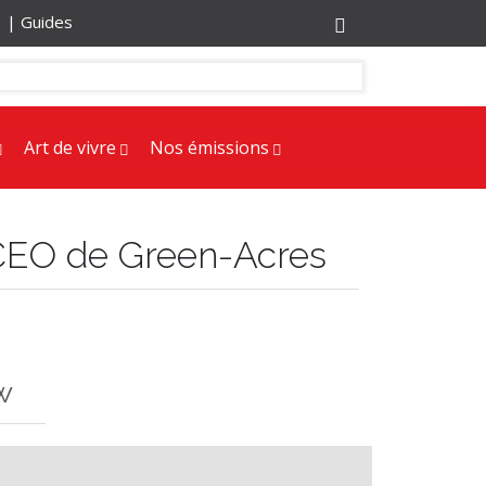
r |
Guides
Art de vivre
Nos émissions
y, CEO de Green-Acres
w