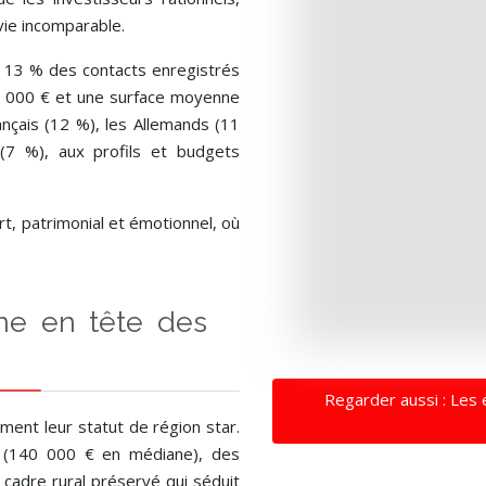
vie incomparable.
c 13 % des contacts enregistrés
0 000 € et une surface moyenne
ançais (12 %), les Allemands (11
 (7 %), aux profils et budgets
ert, patrimonial et émotionnel, où
ane en tête des
Regarder aussi : Les 
ment leur statut de région star.
 (140 000 € en médiane), des
cadre rural préservé qui séduit