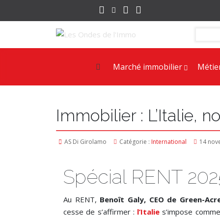
Marché immobilier
Métie
Immobilier : L’Italie,
AS Di Girolamo
Catégorie :
International
14 nov
Spécial RENT 202
Au RENT,
Benoît Galy, CEO de Green-Acr
cesse de s’affirmer :
l’Italie
s’impose comme l