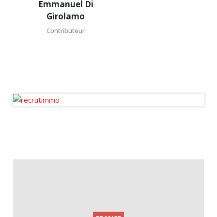
Emmanuel Di
Di
Girolamo
Girolamo
Contributeur
Contributeur
Emmanuel Di Girolamo est
spécialiste de l'immobilier
depuis 25 ans. Franco-
italien, il accompagne les
Français qui souhaitent
investir dans les Pouilles,
dans le sud de l'Italie. Le
contacter ici :
https://linktr.ee/pugliainparis