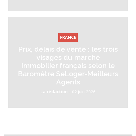
FRANCE
Prix, délais de vente : les trois
visages du marché
immobilier français selon le
Baromètre SeLoger-Meilleurs
Agents
-
La rédaction
02 juin 2026