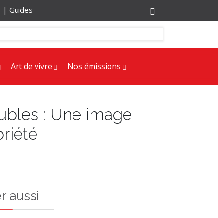
r |
Guides
Art de vivre
Nos émissions
ubles : Une image
priété
r aussi