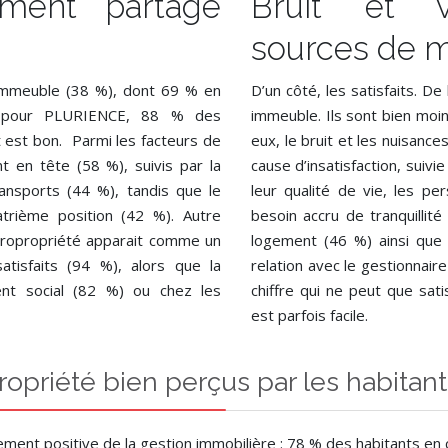
ement partagé
Bruit et vo
sources de m
n immeuble (38 %), dont 69 % en
D’un côté, les satisfaits. De
sée pour PLURIENCE, 88 % des
immeuble. Ils sont bien moi
at est bon. Parmi les facteurs de
eux, le bruit et les nuisan
ent en tête (58 %), suivis par la
cause d’insatisfaction, suivi
nsports (44 %), tandis que le
leur qualité de vie, les p
atrième position (42 %). Autre
besoin accru de tranquillité
a propropriété apparait comme un
logement (46 %) ainsi que 
atisfaits (94 %), alors que la
relation avec le gestionnai
ment social (82 %) ou chez les
chiffre qui ne peut que sat
est parfois facile.
opriété bien perçus par les habitant
ment positive de la gestion immobilière : 78 % des habitants en c