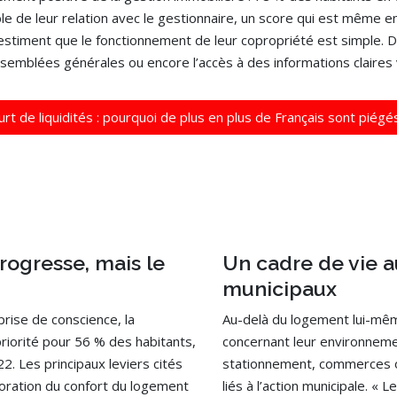
le de leur relation avec le gestionnaire, un score qui est même e
stiment que le fonctionnement de leur copropriété est simple. De
 assemblées générales ou encore l’accès à des informations claires
ourt de liquidités : pourquoi de plus en plus de Français sont pié
rogresse, mais le
Un cadre de vie a
municipaux
prise de conscience, la
Au-delà du logement lui-mêm
iorité pour 56 % des habitants,
concernant leur environnemen
2. Les principaux leviers cités
stationnement, commerces o
ioration du confort du logement
liés à l’action municipale. «