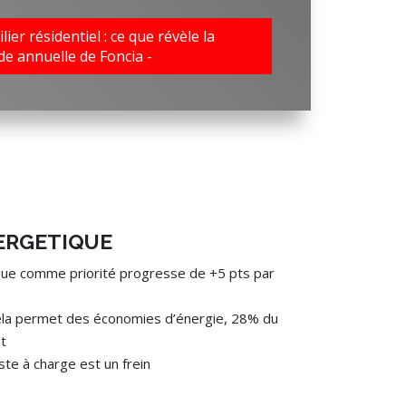
ier résidentiel : ce que révèle la
de annuelle de Foncia -
ERGETIQUE
que comme priorité progresse de +5 pts par
la permet des économies d’énergie, 28% du
t
ste à charge est un frein