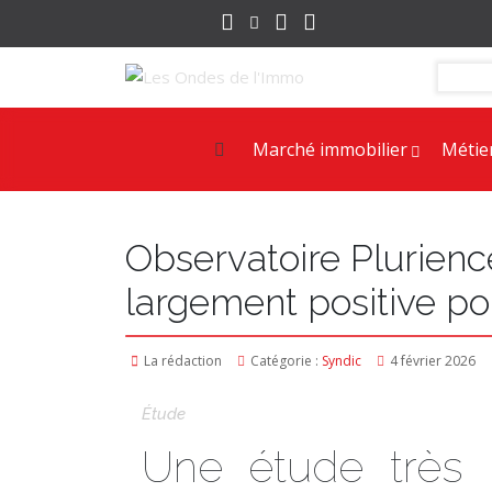
Marché immobilier
Métie
Observatoire Plurien
largement positive po
La rédaction
Catégorie :
Syndic
4 février 2026
Étude
Une étude très p