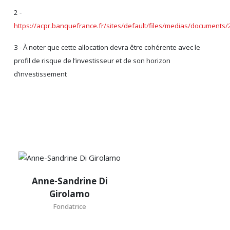
2 -
https://acpr.banquefrance.fr/sites/default/files/medias/documen
3 - À noter que cette allocation devra être cohérente avec le
profil de risque de l’investisseur et de son horizon
d’investissement
Anne-
Anne-Sandrine Di
Sandrine
Girolamo
Di
Fondatrice
Girolamo