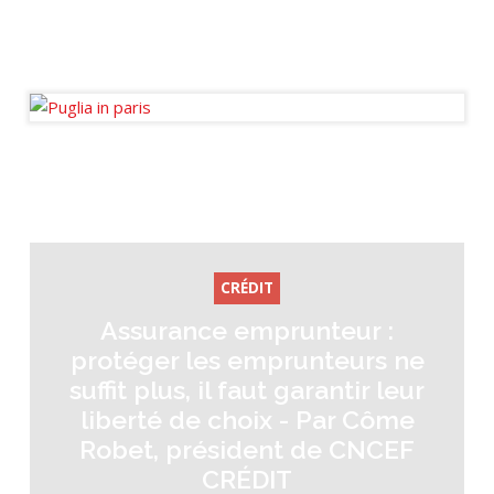
Fondatrice
Journaliste fondateur des
Ondes de l’Immo.
CRÉDIT
Assurance emprunteur :
protéger les emprunteurs ne
suffit plus, il faut garantir leur
liberté de choix - Par Côme
Robet, président de CNCEF
CRÉDIT