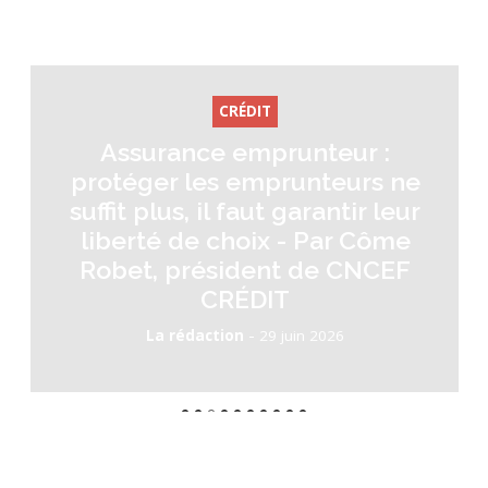
CRÉDIT
Assurance emprunteur :
protéger les emprunteurs ne
suffit plus, il faut garantir leur
liberté de choix - Par Côme
Robet, président de CNCEF
CRÉDIT
-
La rédaction
29 juin 2026