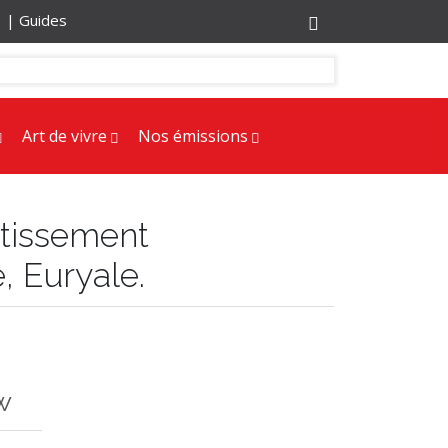
r |
Guides
Art de vivre
Nos émissions
stissement
, Euryale.
w