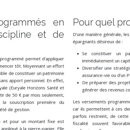
rogrammés en
Pour quel prof
scipline et de
D’une manière générale, le
épargnants désireux de :
Se constituer un pa
t programmé permet d’appliquer
immédiatement un capit
mmencer tôt. Moyennant un effort
Diversifier une straté
ssible de constituer un patrimoine
assurance-vie ou d’un 
 sans apport personnel. En effet,
De préparer des proje
ryale (Euryale Horizons Santé et
générer des revenus co
rtir de 50 € par mois seulement,
Les versements programmés
 la souscription première du
car ils permettent à ces d
été de gestion.
parfois restreint, de cette
 et pour un montant fixe est
fiscalité souvent favora
appliqué à la pierre-papier. Elle