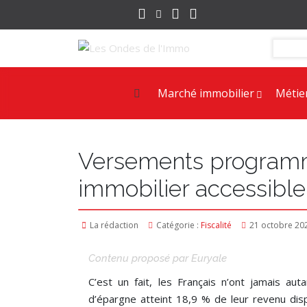
Marché immobilier
Métie
Versements programmé
immobilier accessible 
La rédaction
Catégorie :
Fiscalité
21 octobre 20
Contenu proposé par Euryale
C’est un fait, les Français n’ont jamais au
d’épargne atteint 18,9 % de leur revenu disp