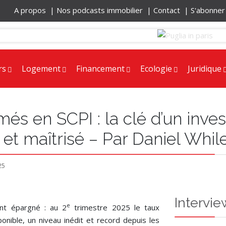
A propos |
Nos podcasts immobilier |
Contact |
S'abonne
rs
Logement
Financement
Ecologie
Juridique
s en SCPI : la clé d’un inve
et maîtrisé – Par Daniel While
25
Intervie
e
tant épargné : au 2
trimestre 2025 le taux
onible, un niveau inédit et record depuis les