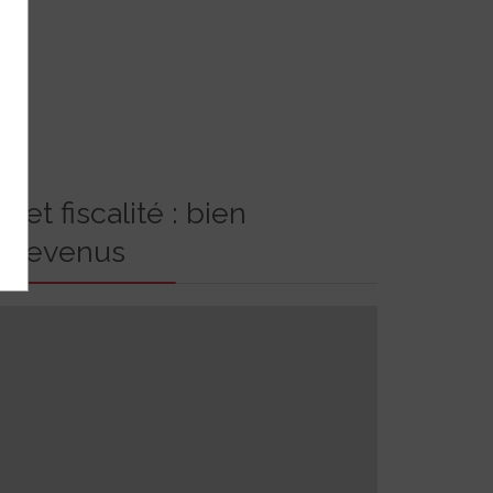
f et fiscalité : bien
s revenus