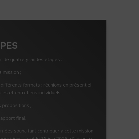
APES
ur de quatre grandes étapes :
a mission ;
différents formats : réunions en présentiel
ces et entretiens individuels ;
 propositions ;
pport final.
rnées souhaitant contribuer à cette mission
opositions avant le 15 juin 2026 à l’adresse