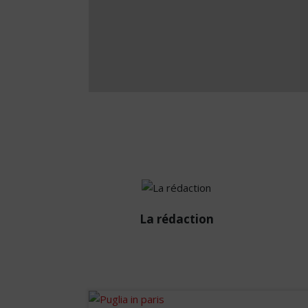
La rédaction
La rédaction
Diffuseur passionné des infos de
la sphère immobilière en France et
à l’international.