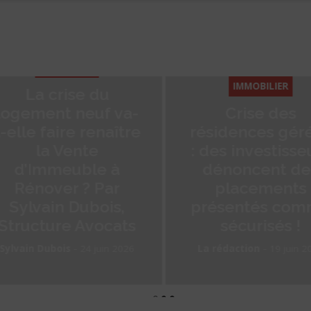
IMMOBILIER
IMMOBILIER
Crise des
résidences gérées
Encadrement 
: des investisseurs
loyers : UNIS, 
dénoncent des
et SNPI
placements
demandent l’a
présentés comme
de
sécurisés !
l’expérimentat
-
-
La rédaction
19 juin 2026
La rédaction
13 juin