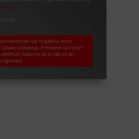
gmail.com
.
et 2026.
uvernementale sur l’équilibre entre
: Sylvain Grataloup, Président de l’UNPI
EANBRUN, Ministre de la Ville et du
Logement