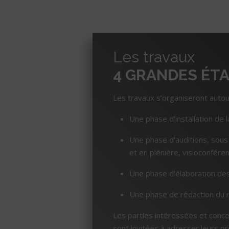
Les travaux
4 GRANDES ÉT
Les travaux s’organiseront auto
Une phase d’installation de l
Une phase d’auditions, sous 
et en plénière, visioconféren
Une phase d’élaboration des
Une phase de rédaction du ra
Les parties intéressées et conce
sont invitées à adresser leurs pr