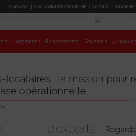
A propos |
Nos podcasts immobilier |
Contact |
S'abonne
rs
Logement
Financement
Ecologie
Juridique
-locataires : la mission pour r
ase opérationnelle
026
 d’experts
Regarde