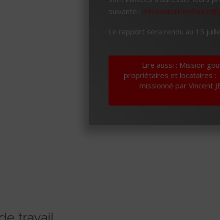
suivante :
missionbailconfiance@
Le rapport sera rendu au 15 juill
Lire aussi : Mission go
propriétaires et locataires 
missionné par Vincent J
e travail