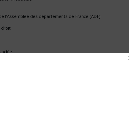
de l’Assemblée des départements de France (ADF).
droit
sociée
mmobilier chez Swisslife Asset Managers France
ience
, Membre du bureau de la Chambre nationale des Commissaires d
ération Habitat et Humanisme
immobilier à la CLCV