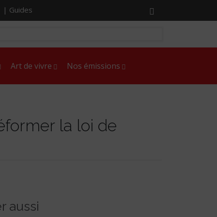
r |
Guides
Art de vivre
Nos émissions
éformer la loi de
r aussi