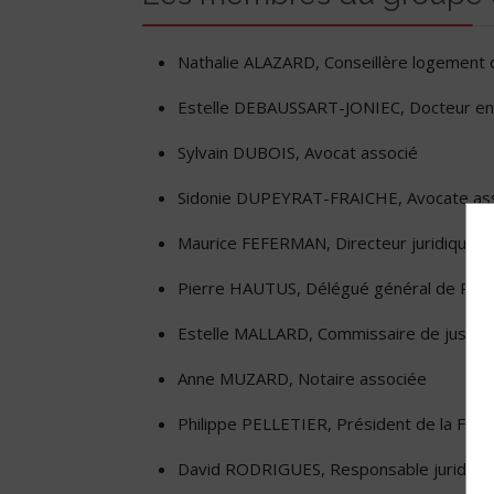
Nathalie ALAZARD, Conseillère logement 
Estelle DEBAUSSART-JONIEC, Docteur en 
Sylvain DUBOIS, Avocat associé
Sidonie DUPEYRAT-FRAICHE, Avocate as
Maurice FEFERMAN, Directeur juridique i
Pierre HAUTUS, Délégué général de Plur
Estelle MALLARD, Commissaire de justice
Anne MUZARD, Notaire associée
Philippe PELLETIER, Président de la Féd
David RODRIGUES, Responsable juridique 