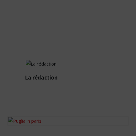
contre 33% sur l’année précédente.
La
La rédaction
rédaction
Diffuseur passionné des
infos de la sphère
immobilière en France et à
l’international.