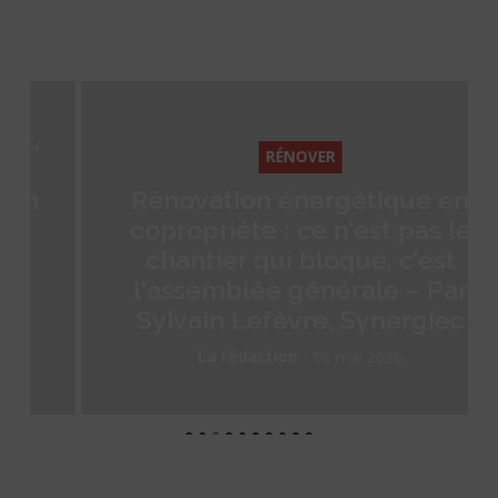
RÉNOVER
Rénovation énergétique en
copropriété : ce n'est pas le
chantier qui bloque, c'est
l'assemblée générale – Par
Sylvain Lefèvre, Synergiec
-
La rédaction
06 mai 2026