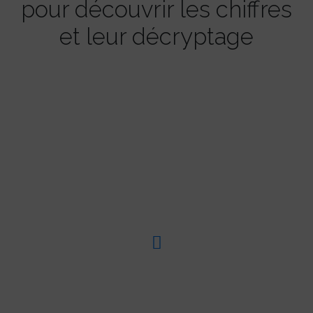
pour découvrir les chiffres
et leur décryptage
-31%
C’est le recul du nombre de logements réservés
en promotion immobilière au 1er trimestre 2024
en France.
-31%
Le mois de mars 2024 constitue ainsi le 27ème
mois consécutif de baisse d’activité.