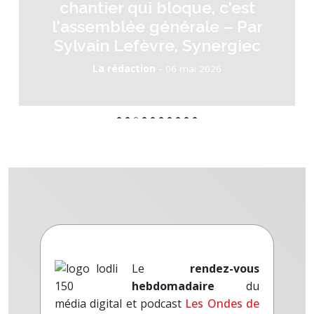
chantier qui bloque, c'est
l'assemblée générale – Par
Sylvain Lefèvre, Synergiec
-
La rédaction
06 mai 2026
Le
rendez-vous
hebdomadaire
du
média digital et podcast
Les Ondes de