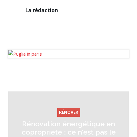
La
La rédaction
rédaction
Diffuseur passionné des
infos de la sphère
immobilière en France et à
l’international.
RÉNOVER
Rénovation énergétique en
copropriété : ce n'est pas le