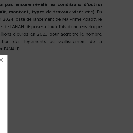
 pas encore révélé les conditions d'octroi
coût, montant, types de travaux visés etc)
. En
er 2024, date de lancement de Ma Prime Adapt', le
ile de l'ANAH disposera toutefois d'une enveloppe
illions d'euros en 2023 pour accroitre le nombre
ation des logements au vieillissement de la
r l'ANAH).
×