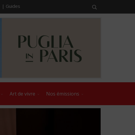
r |
Guides
Art de vivre
Nos émissions