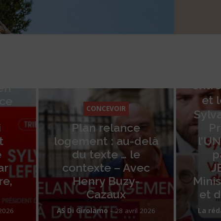
CONCEVOIR
Mission
gouvernement
sur l’équilibr
entre propriétai
et locataires
CONCEVOIR
Sylvain Gratalo
Plan relance
Président de
logement : au-delà
l’UNPI mission
du texte … le
par Vincent
contexte – Avec
JEANBRUN,
Henry Buzy-
Ministre de la Vi
Cazaux
et du Logeme
-
-
AS Di Girolamo
28 avril 2026
La rédaction
17 avril 