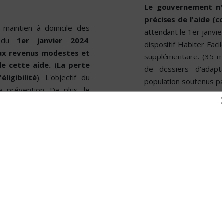
Le gouvernement n'a
précises de l'aide (
 maintien à domicile des
attendant le 1er janvi
r du
1er janvier 2024
.
dispositif Habiter Fac
aux revenus modestes et
supplémentaire. (35 m
de cette aide. (La perte
de dossiers d'adapt
ligibilité
). L'objectif du
population soutenus pa
a prévention. De plus, le
tte aide s'inscrit dans une
e. Que la ville devienne