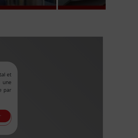
al et
une
e par
r