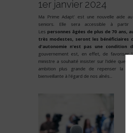
1er janvier 2024
Ma Prime Adapt' est une nouvelle aide au
seniors. Elle sera accessible à parti
Les
personnes âgées de plus de 70 ans, 
très modestes, seront les bénéficiaires 
d'autonomie n'est pas une condition d'é
gouvernement est, en effet, de favoriser l
ministre a souhaité insister sur l'idée que ce
ambition plus grande de repenser la vill
bienveillante à l'égard de nos aînés...
La rédaction
Diffuseur passionné des infos de
la sphère immobilière en France et
à l’international.