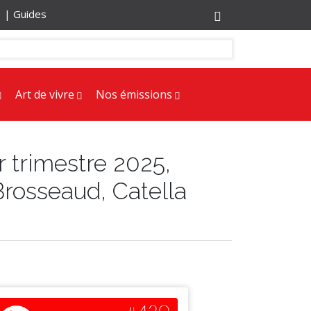
r |
Guides
Art de vivre
Nos émissions
r trimestre 2025,
Brosseaud, Catella