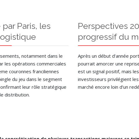
ar Paris, les
Perspectives 20
logistique
progressif du 
issements, notamment dans le
Après un début d’année port
par les opérations commerciales
pourrait amorcer une repris
ième couronnes franciliennes
est un signal positif, mais 
pingle du jeu dans le segment
investisseurs privilégient les
 confirmant leur rôle stratégique
marché encore loin d’un red
e distribution.
a concrétisation de plusieurs transactions majeures ce trim