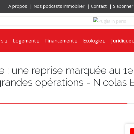
A propos |
Nos podcasts immobilier |
Contact |
S'abonne
rs
Logement
Financement
Ecologie
Juridique
e : une reprise marquée au 1e
randes opérations - Nicolas 