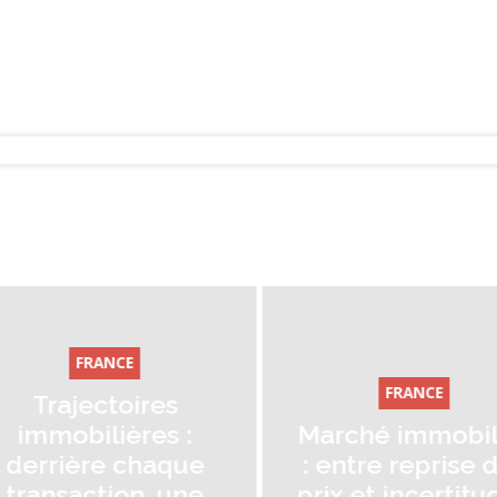
FRANCE
FRANCE
Marché immobil
Marché immobilier
: Charles Marin
: entre reprise des
(Century 21) :
prix et incertitudes
Certains pris