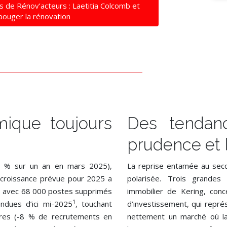
s de Rénov’acteurs : Laetitia Colcomb et
 bouger la rénovation
ique toujours
Des tendan
prudence et l
0,8 % sur un an en mars 2025),
La reprise entamée au sec
a croissance prévue pour 2025 a
polarisée. Trois grandes 
re, avec 68 000 postes supprimés
immobilier de Kering, con
1
dues d’ici mi-2025
, touchant
d’investissement, qui rep
adres (-8 % de recrutements en
nettement un marché où la 