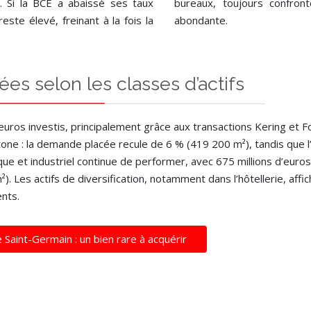
. Si la BCE a abaissé ses taux
bureaux, toujours confro
ste élevé, freinant à la fois la
abondante.
s selon les classes d’actifs
euros investis, principalement grâce aux transactions Kering et F
 atone : la demande placée recule de 6 % (419 200 m²), tandis que
ique et industriel continue de performer, avec 675 millions d’euros
Les actifs de diversification, notamment dans l’hôtellerie, affich
ents.
e Saint-Germain : un bien rare à acquérir