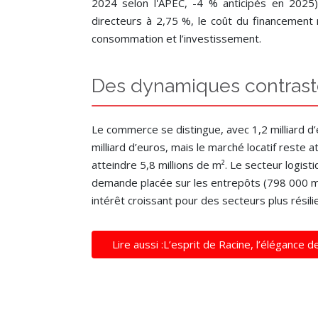
2024 selon l'APEC, -4 % anticipés en 2025)
directeurs à 2,75 %, le coût du financement re
consommation et l’investissement.
Des dynamiques contrastée
Le commerce se distingue, avec 1,2 milliard d’
milliard d’euros, mais le marché locatif reste
atteindre 5,8 millions de m². Le secteur logist
demande placée sur les entrepôts (798 000 m²). 
intérêt croissant pour des secteurs plus résili
Lire aussi :L’esprit de Racine, l’élégance d