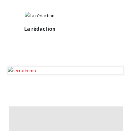
La
La rédaction
rédaction
Diffuseur passionné des
infos de la sphère
immobilière en France et à
l’international.