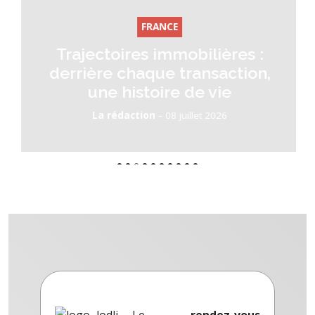
FRANCE
Trajectoires immobilières :
derrière chaque transaction,
une histoire de vie
-
La rédaction
08 juillet 2026