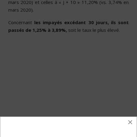
mars 2020) et celles à « J + 10 » 11,20% (vs. 3,74% en
mars 2020).
Concernant
les impayés excédant 30 jours, ils sont
passés de 1,25% à 3,89%,
soit le taux le plus élevé.
×