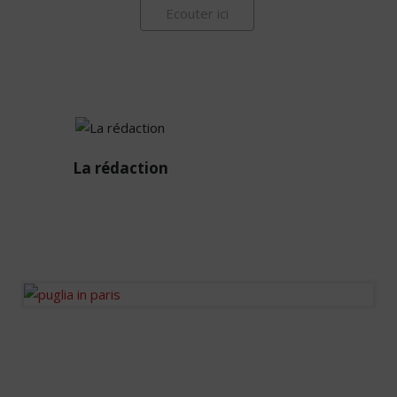
Ecouter ici
La
La rédaction
rédaction
Diffuseur passionné des
infos de la sphère
immobilière en France et à
l’international.