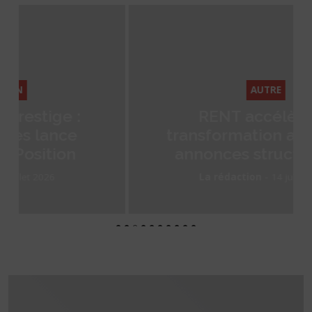
AUTRE
RENT accélère sa
transformation avec deux
annonces structurantes
-
La rédaction
14 juillet 2026