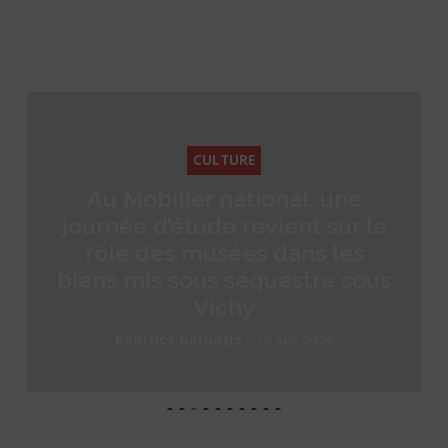
CULTURE
Au Mobilier national, une
journée d’étude revient sur le
rôle des musées dans les
biens mis sous séquestre sous
Vichy
-
Béatrice Gerbasio
19 juin 2026