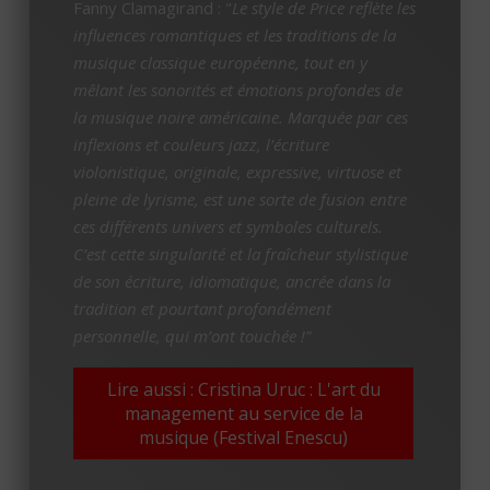
Fanny Clamagirand : "
Le style de Price reflète les
influences romantiques et les traditions de la
musique classique européenne, tout en y
mêlant les sonorités et émotions profondes de
la musique noire américaine. Marquée par ces
inflexions et couleurs jazz, l’écriture
violonistique, originale, expressive, virtuose et
pleine de lyrisme, est une sorte de fusion entre
ces différents univers et symboles culturels.
C’est cette singularité et la fraîcheur stylistique
de son écriture, idiomatique, ancrée dans la
tradition et pourtant profondément
personnelle, qui m’ont touchée !"
Lire aussi : Cristina Uruc : L'art du
management au service de la
musique (Festival Enescu)