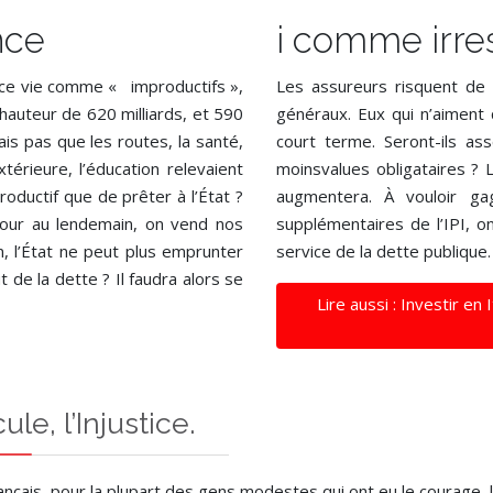
nce
i comme irr
ance vie comme « improductifs »,
Les assureurs risquent de 
à hauteur de 620 milliards, et 590
généraux. Eux qui n’aiment
ais pas que les routes, la santé,
court terme. Seront-ils ass
térieure, l’éducation relevaient
moinsvalues obligataires ? 
oductif que de prêter à l’État ?
augmentera. À vouloir g
 jour au lendemain, on vend nos
supplémentaires de l’IPI, 
n, l’État ne peut plus emprunter
service de la dette publique.
 de la dette ? Il faudra alors se
Lire aussi : Investir en 
le, l’Injustice.
nçais, pour la plupart des gens modestes qui ont eu le courage,