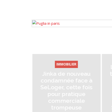
Diffuseur passionné des infos de
la sphère immobilière en France et
à l’international.
IMMOBILIE
La crise
IMMOBILIER
logement ne
Jinka de nouveau
t-elle faire r
condamnée face à
la Vent
SeLoger, cette fois
d’Immeub
pour pratique
Rénover ?
commerciale
Sylvain Du
trompeuse
Structure A