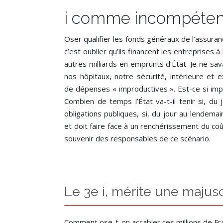
i comme incompéte
Oser qualifier les fonds généraux de l’assur
c’est oublier qu’ils financent les entreprises 
autres milliards en emprunts d’État. Je ne sav
nos hôpitaux, notre sécurité, intérieure et ex
de dépenses « improductives ». Est-ce si impr
Combien de temps l’État va-t-il tenir si, du
obligations publiques, si, du jour au lendemai
et doit faire face à un renchérissement du coût
souvenir des responsables de ce scénario.
Le 3e i, mérite une majuscu
Comment ose-t-on accabler ces millions de Fra