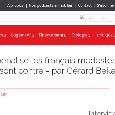
A propos |
Nos podcasts immobilier |
Contact |
S'abonne
rs
Logement
Financement
Ecologie
Juridique
pénalise les français modestes.
 sont contre - par Gérard Bek
2025
Intervie