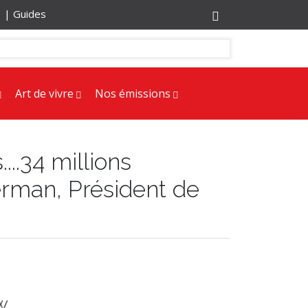
r |
Guides
Art de vivre
Nos émissions
...34 millions
erman, Président de
w