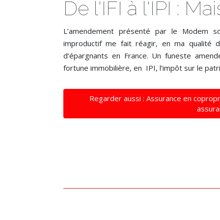
De l'IFI à l'IPI : 
L’amendement présenté par le Modem sou
improductif me fait réagir, en ma qualité d
d’épargnants en France. Un funeste amendeme
fortune immobilière, en IPI, l’impôt sur le pat
Regarder aussi : Assurance en copropri
assura