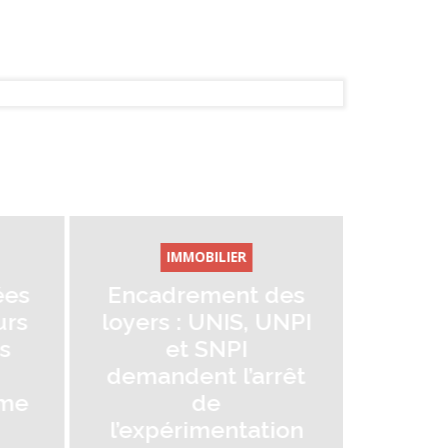
IMMOBILIER
ENTREPRISE
ncadrement des
Facturation
yers : UNIS, UNPI
électronique : à 3
et SNPI
mois de
mandent l’arrêt
l'échéance, où en
de
sont les
expérimentation
indépendants ?