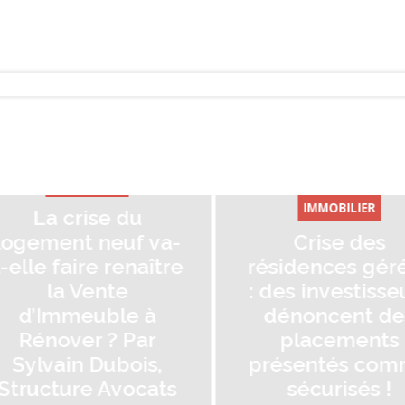
R
IMMOBILIER
 du
uf va-
Crise des
enaître
résidences gérées
E
e
: des investisseurs
lo
le à
dénoncent des
 Par
placements
de
bois,
présentés comme
vocats
sécurisés !
l’