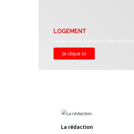
LOGEMENT
Le parc locatif privé peut-il encore êtr
Je clique ici
La rédaction
La rédaction