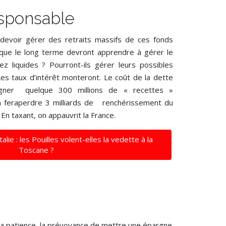
esponsable
devoir gérer des retraits massifs de ces fonds
 que le long terme devront apprendre à gérer le
ez liquides ? Pourront-ils gérer leurs possibles
Les taux d’intérêt monteront. Le coût de la dette
agner quelque 300 millions de « recettes »
on feraperdre 3 milliards de renchérissement du
 En taxant, on appauvrit la France.
Italie : les Pouilles volent-elles la vedette à la
Toscane ?
 la patience, la prévoyance de mettre une épargne